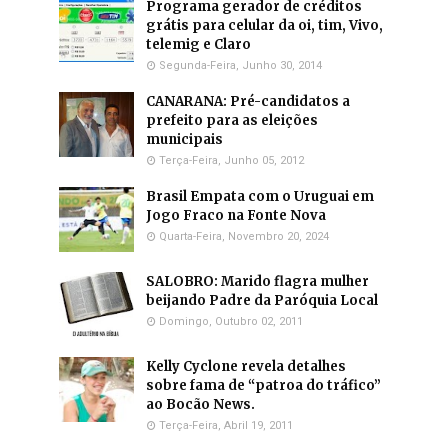
Programa gerador de créditos
grátis para celular da oi, tim, Vivo,
telemig e Claro
Segunda-Feira, Junho 30, 2014
CANARANA: Pré-candidatos a
prefeito para as eleições
municipais
Terça-Feira, Junho 05, 2012
Brasil Empata com o Uruguai em
Jogo Fraco na Fonte Nova
Quarta-Feira, Novembro 20, 2024
SALOBRO: Marido flagra mulher
beijando Padre da Paróquia Local
Domingo, Outubro 02, 2011
Kelly Cyclone revela detalhes
sobre fama de “patroa do tráfico”
ao Bocão News.
Terça-Feira, Abril 19, 2011