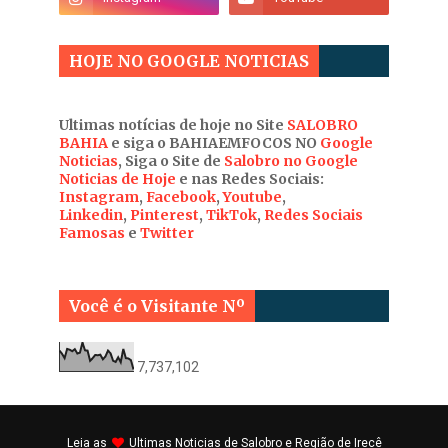
HOJE NO GOOGLE NOTICIAS
Ultimas notícias de hoje no Site
SALOBRO
BAHIA
e siga o BAHIAEMFOCOS NO
Google
Noticias
, Siga o Site de
Salobro no Google
Noticias de Hoje
e nas Redes Sociais:
Instagram
,
Facebook
,
Youtube
,
Linkedin
,
Pinterest
,
TikTok
,
Redes Sociais
Famosas
e
Twitter
Você é o Visitante Nº
7,737,102
Leia as
Ultimas
Noticias de Salobro e Região de Irecê