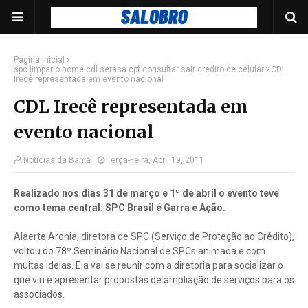
Página inicial
spc limpar o nome cdl serasa cpf consultar sair credito de celular
CDL
Irecê representada em evento nacional
CDL Irecê representada em
evento nacional
Noticias da Bahia
Terça-Feira, Abril 19, 2011
Realizado nos dias 31 de março e 1º de abril o evento teve
como tema central: SPC Brasil é Garra e Ação.
Alaerte Aronia, diretora de SPC (Serviço de Proteção ao Crédito),
voltou do 78º Seminário Nacional de SPCs animada e com
muitas ideias. Ela vai se reunir com a diretoria para socializar o
que viu e apresentar propostas de ampliação de serviços para os
associados.