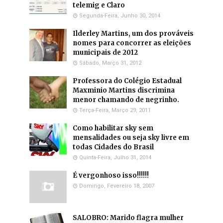
telemig e Claro
Segunda-Feira, Junho 30, 2014
Ilderley Martins, um dos prováveis
nomes para concorrer as eleições
municipais de 2012
Sábado, Março 31, 2012
Professora do Colégio Estadual
Maxminio Martins discrimina
menor chamando de negrinho.
Terça-Feira, Março 29, 2011
Como habilitar sky sem
mensalidades ou seja sky livre em
todas Cidades do Brasil
Quinta-Feira, Julho 31, 2014
É vergonhoso isso!!!!!!
Domingo, Fevereiro 18, 2007
SALOBRO: Marido flagra mulher