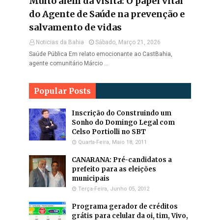
Muito além da visita: O papel vital
do Agente de Saúde na prevenção e
salvamento de vidas
Noticias da Bahia
Sábado, Março 21, 2026
Saúde Pública Em relato emocionante ao CastBahia,
agente comunitário Márcio …
Popular Posts
Inscrição do Construindo um
Sonho do Domingo Legal com
Celso Portiolli no SBT
Quarta-Feira, Maio 18, 2011
CANARANA: Pré-candidatos a
prefeito para as eleições
municipais
Terça-Feira, Junho 05, 2012
Programa gerador de créditos
grátis para celular da oi, tim, Vivo,