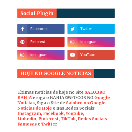
Social Plugin
HOJE NO GOOGLE NOTICIAS
Ultimas notícias de hoje no Site
SALOBRO
BAHIA
e siga o BAHIAEMFOCOS NO
Google
Noticias
, Siga o Site de
Salobro no Google
Noticias de Hoje
e nas Redes Sociais:
Instagram
,
Facebook
,
Youtube
,
Linkedin
,
Pinterest
,
TikTok
,
Redes Sociais
Famosas
e
Twitter