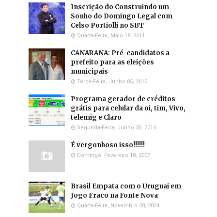
Inscrição do Construindo um
Sonho do Domingo Legal com
Celso Portiolli no SBT
Quarta-Feira, Maio 18, 2011
CANARANA: Pré-candidatos a
prefeito para as eleições
municipais
Terça-Feira, Junho 05, 2012
Programa gerador de créditos
grátis para celular da oi, tim, Vivo,
telemig e Claro
Segunda-Feira, Junho 30, 2014
É vergonhoso isso!!!!!!
Domingo, Fevereiro 18, 2007
Brasil Empata com o Uruguai em
Jogo Fraco na Fonte Nova
Quarta-Feira, Novembro 20, 2024