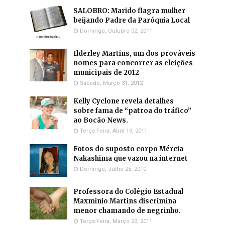
SALOBRO: Marido flagra mulher
beijando Padre da Paróquia Local
Domingo, Outubro 02, 2011
Ilderley Martins, um dos prováveis
nomes para concorrer as eleições
municipais de 2012
Sábado, Março 31, 2012
Kelly Cyclone revela detalhes
sobre fama de “patroa do tráfico”
ao Bocão News.
Terça-Feira, Abril 19, 2011
Fotos do suposto corpo Mércia
Nakashima que vazou na internet
Domingo, Julho 25, 2010
Professora do Colégio Estadual
Maxminio Martins discrimina
menor chamando de negrinho.
Terça-Feira, Março 29, 2011