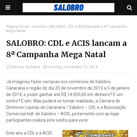
Página inicial
sorteios
SALOBRO: CDL e ACIS lancam a 8ª Campanha
Mega Natal
SALOBRO: CDL e ACIS lancam a
8ª Campanha Mega Natal
Noticias da Bahia
Domingo, Dezembro 15, 2013
Já imaginou fazer compras nos comércios de Salobro,
Canarana e região do dia 20 de novembro de 2013 a 5 de janeiro
de 2014, e poder ganhar até R$ 14.000,00 em dinheiro? É um
sonho? É sim. Mas poderá se tornar realidade, a Câmara de
Diretores Lojistas de Canarana / Salobro – CDL e a Associação
Comercial Indl. de Salobro – ACIS, juntamente com as lojas
participantes realiza este sonho para você.
Este ano a CDL e a ACIS