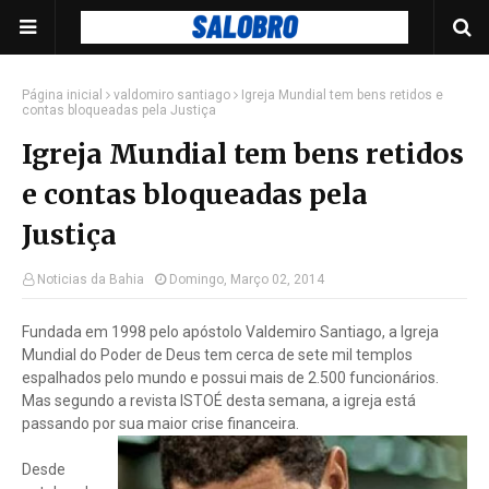
Página inicial
valdomiro santiago
Igreja Mundial tem bens retidos e
contas bloqueadas pela Justiça
Igreja Mundial tem bens retidos
e contas bloqueadas pela
Justiça
Noticias da Bahia
Domingo, Março 02, 2014
Fundada em 1998 pelo apóstolo Valdemiro Santiago, a Igreja
Mundial do Poder de Deus tem cerca de sete mil templos
espalhados pelo mundo e possui mais de 2.500 funcionários.
Mas segundo a revista ISTOÉ desta semana, a igreja está
passando por sua maior crise financeira.
Desde