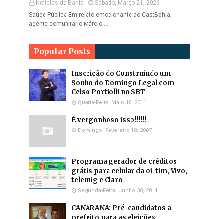
Noticias da Bahia
Sábado, Março 21, 2026
Saúde Pública Em relato emocionante ao CastBahia,
agente comunitário Márcio …
Popular Posts
Inscrição do Construindo um
Sonho do Domingo Legal com
Celso Portiolli no SBT
Quarta-Feira, Maio 18, 2011
É vergonhoso isso!!!!!!
Domingo, Fevereiro 18, 2007
Programa gerador de créditos
grátis para celular da oi, tim, Vivo,
telemig e Claro
Segunda-Feira, Junho 30, 2014
CANARANA: Pré-candidatos a
prefeito para as eleições