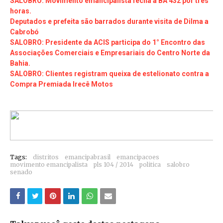
SALOBRO: Movimento emancipalista fecha a BA 432 por tres
horas.
Deputados e prefeita são barrados durante visita de Dilma a
Cabrobó
SALOBRO: Presidente da ACIS participa do 1° Encontro das
Associações Comerciais e Empresariais do Centro Norte da
Bahia.
SALOBRO: Clientes registram queixa de estelionato contra a
Compra Premiada Irecê Motos
Tags:
distritos
emancipabrasil
emancipacoes
movimento emancipalista
pls 104 / 2014
politica
salobro
senado