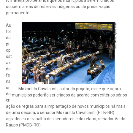
A matéria proíbe ainda que os municípios a serem criados
ocupem áreas de reservas indígenas ou de preservação
permanente.
Au
tor
da
pr
op
ost
a e
de
fe
ns
or
Mozarildo Cavalcanti, autor do projeto, disse que agora
da
municípios poderão ser criados de acordo com critérios sérios
cri
ação de regras para a implantação de novos municípios há mais
de uma década, o senador Mozarildo Cavalcanti (PTB-RR)
agradeceu o trabalho dos senadores e do relator, senador Valdir
Raupp (PMDB-RO).