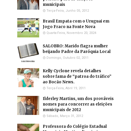
municipais
Terça-Feira, Junho 05, 2012
Brasil Empata com o Uruguai em
Jogo Fraco na Fonte Nova
Quarta-Feira, Novembro 20, 2024
SALOBRO: Marido flagra mulher
beijando Padre da Paróquia Local
Domingo, Outubro 02, 2011
Kelly Cyclone revela detalhes
sobre fama de “patroa do tráfico”
ao Bocão News.
Terça-Feira, Abril 19, 2011
Ilderley Martins, um dos prováveis
nomes para concorrer as eleições
municipais de 2012
Sábado, Março 31, 2012
Professora do Colégio Estadual