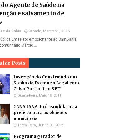
l do Agente de Saúde na
enção e salvamento de
s
ias da Bahia
Sábado, Março 21, 2026
ública Em relato emocionante ao CastBahia,
comunitário Márcio …
ular Posts
Inscrição do Construindo um
Sonho do Domingo Legal com
Celso Portiolli no SBT
Quarta-Feira, Maio 18, 2011
CANARANA: Pré-candidatos a
prefeito para as eleições
municipais
Terça-Feira, Junho 05, 2012
Programa gerador de