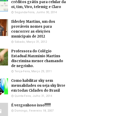
créditos grátis para celular da
oi, tim, Vivo, telemig e Claro
Segunda-Feira, Junho 30, 2014
Ilderley Martins, um dos
prováveis nomes para
concorrer as eleições
municipais de 2012
Sábado, Março 31, 2012
Professora do Colégio
Estadual Maxminio Martins
discrimina menor chamando
de negrinho.
Terça-Feira, Março 29, 2011
Como habilitar sky sem
mensalidades ou seja sky livre
em todas Cidades do Brasil
Quinta-Feira, Julho 31, 2014
É vergonhoso isso!!!!!!
Domingo, Fevereiro 18, 2007