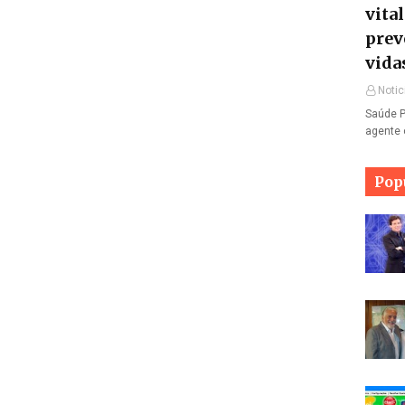
vita
prev
vida
Notic
Saúde P
agente 
Pop