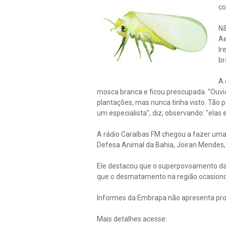
co
Nã
Ae
Ir
br
A 
mosca branca e ficou preocupada. "Ouvia
plantações, mas nunca tinha visto. Tão p
um especialista", diz, observando: "elas 
A rádio Caraíbas FM chegou a fazer uma
Defesa Animal da Bahia, Joiran Mendes, q
Ele destacou que o superpovoamento da 
que o desmatamento na região ocasionou
Informes da Embrapa não apresenta pro
Mais detalhes acesse: