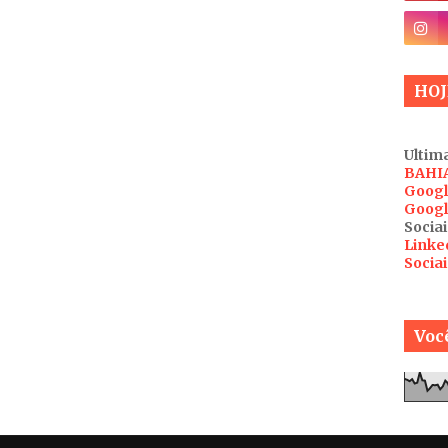
HOJ
Ultima
BAHI
Googl
Googl
Sociai
Linke
Socia
Você