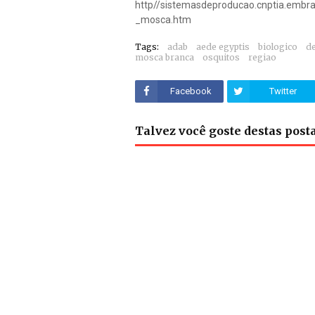
http//sistemasdeproducao.cnptia.emb
_mosca.htm
Tags:
adab
aede egyptis
biologico
d
mosca branca
osquitos
regiao
Facebook
Twitter
Talvez você goste destas pos