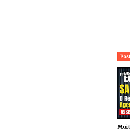
Pos
SALV
Muit