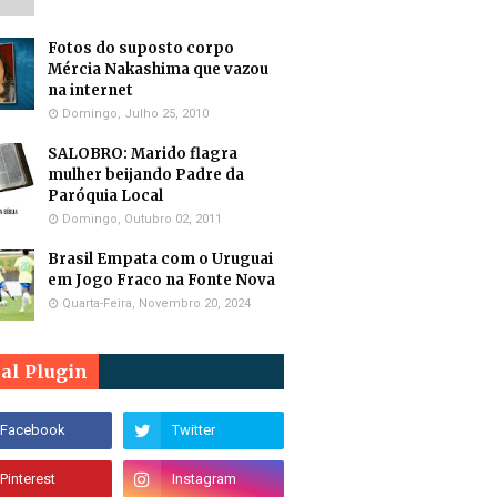
Fotos do suposto corpo
Mércia Nakashima que vazou
na internet
Domingo, Julho 25, 2010
SALOBRO: Marido flagra
mulher beijando Padre da
Paróquia Local
Domingo, Outubro 02, 2011
Brasil Empata com o Uruguai
em Jogo Fraco na Fonte Nova
Quarta-Feira, Novembro 20, 2024
ial Plugin