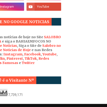
E NO GOOGLE NOTICIAS
s notícias de hoje no Site
SALOBRO
A
e siga o BAHIAEMFOCOS NO
e Noticias
, Siga o Site de
Salobro no
e Noticias de Hoje
e nas Redes
s:
Instagram
,
Facebook
,
Youtube
,
din
,
Pinterest
,
TikTok
,
Redes
is Famosas
e
Twitter
 é o Visitante Nº
7,739,171