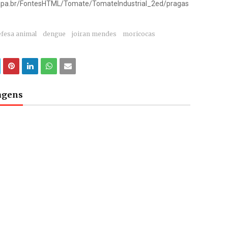
rapa.br/FontesHTML/Tomate/TomateIndustrial_2ed/pragas
efesa animal
dengue
joiran mendes
moricocas
tagens