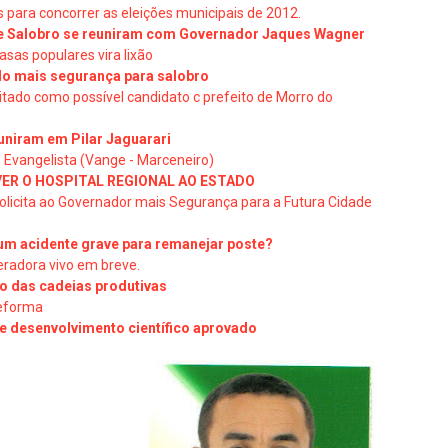
s para concorrer as eleições municipais de 2012.
 Salobro se reuniram com Governador Jaques Wagner
sas populares vira lixão
ndo mais segurança para salobro
itado como possível candidato c prefeito de Morro do
uniram em Pilar Jaguarari
 Evangelista (Vange - Marceneiro)
ER O HOSPITAL REGIONAL AO ESTADO
olicita ao Governador mais Segurança para a Futura Cidade
um acidente grave para remanejar poste?
peradora vivo em breve.
to das cadeias produtivas
reforma
e desenvolvimento científico aprovado