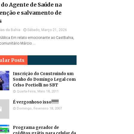
l do Agente de Saúde na
enção e salvamento de
s
ias da Bahia
Sábado, Março 21, 2026
ública Em relato emocionante ao CastBahia,
comunitário Márcio …
ular Posts
Inscrição do Construindo um
Sonho do Domingo Legal com
Celso Portiolli no SBT
Quarta-Feira, Maio 18, 2011
É vergonhoso isso!!!!!!
Domingo, Fevereiro 18, 2007
Programa gerador de
créditos grátis para celular da