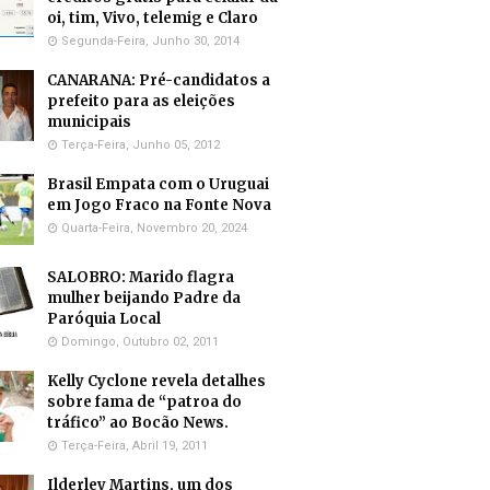
oi, tim, Vivo, telemig e Claro
Segunda-Feira, Junho 30, 2014
CANARANA: Pré-candidatos a
prefeito para as eleições
municipais
Terça-Feira, Junho 05, 2012
Brasil Empata com o Uruguai
em Jogo Fraco na Fonte Nova
Quarta-Feira, Novembro 20, 2024
SALOBRO: Marido flagra
mulher beijando Padre da
Paróquia Local
Domingo, Outubro 02, 2011
Kelly Cyclone revela detalhes
sobre fama de “patroa do
tráfico” ao Bocão News.
Terça-Feira, Abril 19, 2011
Ilderley Martins, um dos