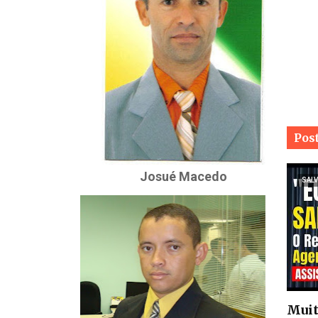
Pos
Josué Macedo
SALV
Muit