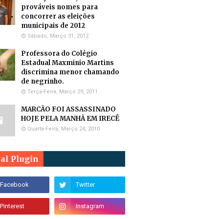
prováveis nomes para
concorrer as eleições
municipais de 2012
Sábado, Março 31, 2012
Professora do Colégio
Estadual Maxminio Martins
discrimina menor chamando
de negrinho.
Terça-Feira, Março 29, 2011
MARCÃO FOI ASSASSINADO
HOJE PELA MANHÃ EM IRECÊ
Quarta-Feira, Março 24, 2010
ial Plugin