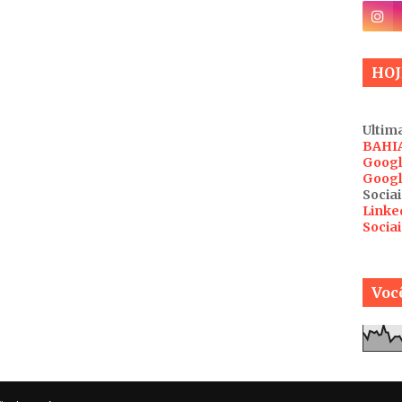
HOJ
Ultima
BAHI
Googl
Googl
Sociai
Linke
Socia
Você