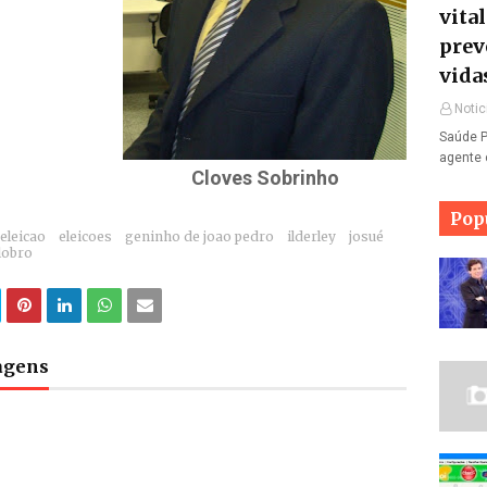
vita
prev
vida
Notic
Saúde P
agente 
Cloves Sobrinho
Pop
eleicao
eleicoes
geninho de joao pedro
ilderley
josué
lobro
tagens