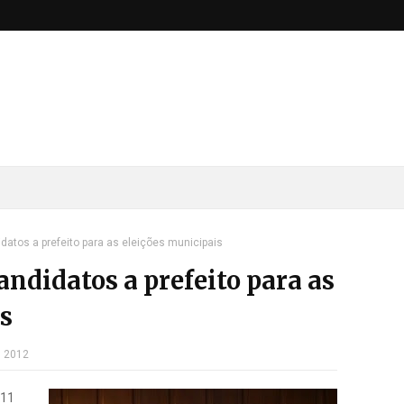
atos a prefeito para as eleições municipais
didatos a prefeito para as
s
, 2012
011