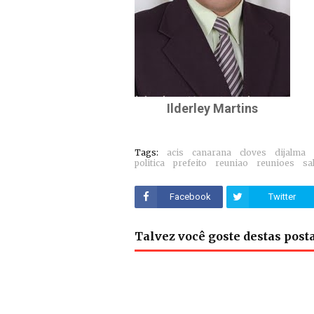
Ilderley Martins
Tags:
acis
canarana
cloves
dijalma
politica
prefeito
reuniao
reunioes
sa
Facebook
Twitter
Talvez você goste destas pos