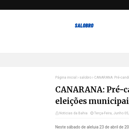
Página inicial
salobro
CANARANA: Pré-candid
CANARANA: Pré-can
eleições municipai
Noticias da Bahia
Terça-Feira, Junho 05
Neste sábado de aleluia 23 de abril de 2