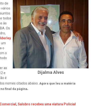
ito de
 vários
ssuntos
de todos
os às
 BA. Os
dro,
Ilderley
a um
a o
com o
 todo
er as
Dijalma Alves
12 e
ião é
dos nomes citados abaixo.
Agora que leu a matéria
.
no final da página
Comercial, Salobro recebeu uma viatura Policial