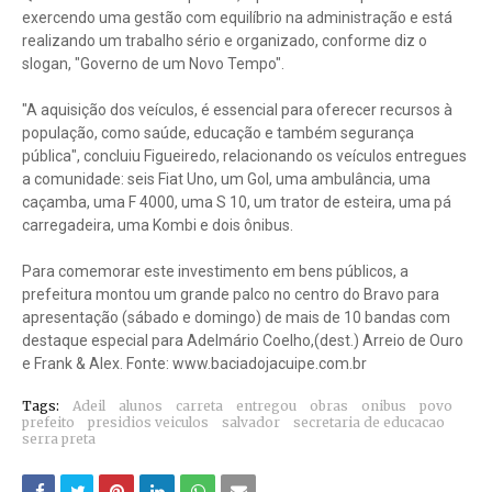
exercendo uma gestão com equilíbrio na administração e está
realizando um trabalho sério e organizado, conforme diz o
slogan, "Governo de um Novo Tempo".
"A aquisição dos veículos, é essencial para oferecer recursos à
população, como saúde, educação e também segurança
pública", concluiu Figueiredo, relacionando os veículos entregues
a comunidade: seis Fiat Uno, um Gol, uma ambulância, uma
caçamba, uma F 4000, uma S 10, um trator de esteira, uma pá
carregadeira, uma Kombi e dois ônibus.
Para comemorar este investimento em bens públicos, a
prefeitura montou um grande palco no centro do Bravo para
apresentação (sábado e domingo) de mais de 10 bandas com
destaque especial para Adelmário Coelho,(dest.) Arreio de Ouro
e Frank & Alex. Fonte: www.baciadojacuipe.com.br
Tags:
Adeil
alunos
carreta
entregou
obras
onibus
povo
prefeito
presidios veiculos
salvador
secretaria de educacao
serra preta