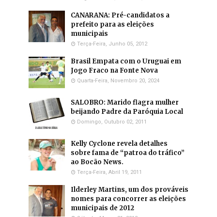
CANARANA: Pré-candidatos a
prefeito para as eleições
municipais
Terça-Feira, Junho 05, 2012
Brasil Empata com o Uruguai em
Jogo Fraco na Fonte Nova
Quarta-Feira, Novembro 20, 2024
SALOBRO: Marido flagra mulher
beijando Padre da Paróquia Local
Domingo, Outubro 02, 2011
Kelly Cyclone revela detalhes
sobre fama de “patroa do tráfico”
ao Bocão News.
Terça-Feira, Abril 19, 2011
Ilderley Martins, um dos prováveis
nomes para concorrer as eleições
municipais de 2012