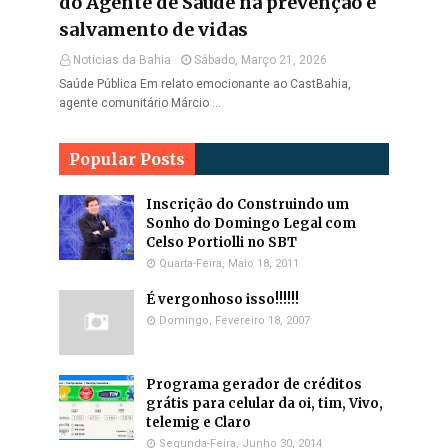
do Agente de Saúde na prevenção e
salvamento de vidas
Noticias da Bahia
Sábado, Março 21, 2026
Saúde Pública Em relato emocionante ao CastBahia,
agente comunitário Márcio …
Popular Posts
Inscrição do Construindo um
Sonho do Domingo Legal com
Celso Portiolli no SBT
Quarta-Feira, Maio 18, 2011
É vergonhoso isso!!!!!!
Domingo, Fevereiro 18, 2007
Programa gerador de créditos
grátis para celular da oi, tim, Vivo,
telemig e Claro
Segunda-Feira, Junho 30, 2014