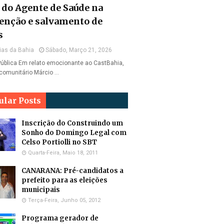
l do Agente de Saúde na
enção e salvamento de
s
ias da Bahia
Sábado, Março 21, 2026
ública Em relato emocionante ao CastBahia,
comunitário Márcio …
ular Posts
Inscrição do Construindo um
Sonho do Domingo Legal com
Celso Portiolli no SBT
Quarta-Feira, Maio 18, 2011
CANARANA: Pré-candidatos a
prefeito para as eleições
municipais
Terça-Feira, Junho 05, 2012
Programa gerador de