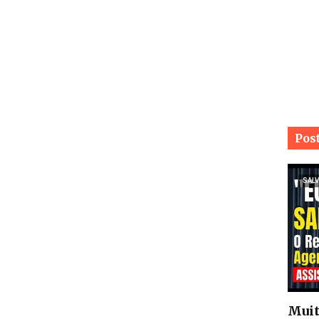
Pos
SALV
Muit