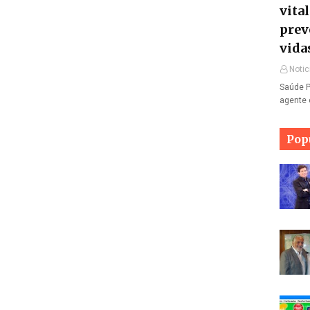
vita
prev
vida
Notic
Saúde P
agente 
Pop