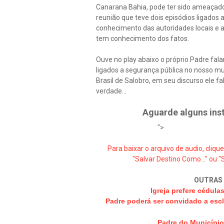
Canarana Bahia, pode ter sido ameaçad
reunião que teve dois episódios ligado
conhecimento das autoridades locais e a
tem conhecimento dos fatos.
Ouve no play abaixo o próprio Padre fal
ligados a segurança pública no nosso mun
Brasil de Salobro, em seu discurso ele fa
verdade...
Aguarde alguns inst
">
Para baixar o arquivo de audio, cliqu
"Salvar Destino Como..." ou "
OUTRAS 
Igreja prefere cédula
Padre poderá ser convidado a escla
Padre do Município