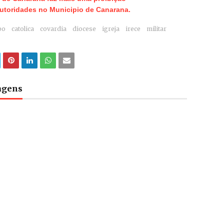
Autoridades no Municipio de Canarana.
po
catolica
covardia
diocese
igreja
irece
militar
tagens