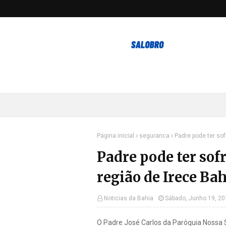
Página inicial
seguranca
Padre pode ter so
Padre pode ter sof
região de Irece Bah
Noticias da Bahia
Sábado, Junho 19, 20
O Padre José Carlos da Paróquia Nossa S