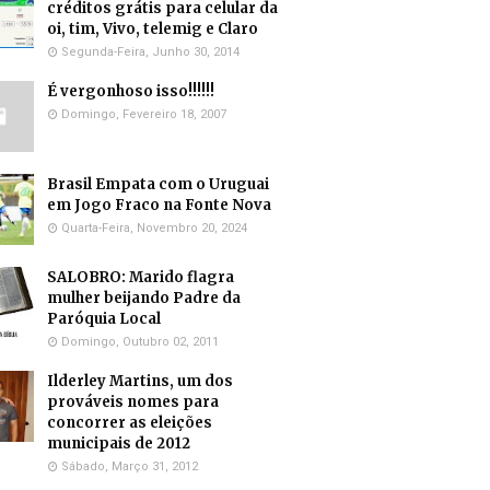
créditos grátis para celular da
oi, tim, Vivo, telemig e Claro
Segunda-Feira, Junho 30, 2014
É vergonhoso isso!!!!!!
Domingo, Fevereiro 18, 2007
Brasil Empata com o Uruguai
em Jogo Fraco na Fonte Nova
Quarta-Feira, Novembro 20, 2024
SALOBRO: Marido flagra
mulher beijando Padre da
Paróquia Local
Domingo, Outubro 02, 2011
Ilderley Martins, um dos
prováveis nomes para
concorrer as eleições
municipais de 2012
Sábado, Março 31, 2012