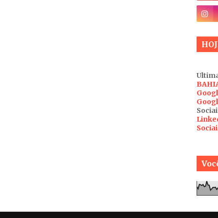
HOJ
Ultima
BAHI
Googl
Googl
Sociai
Linke
Socia
Você