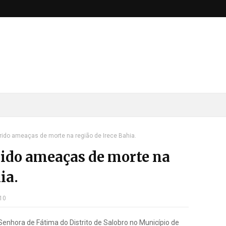
frido ameaças de morte na região de Irece Bahia.
rido ameaças de morte na
ia.
10
enhora de Fátima do Distrito de Salobro no Município de