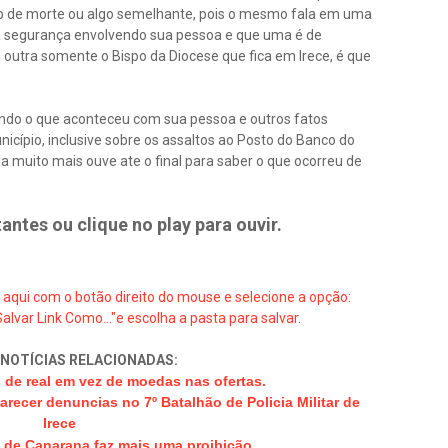
o de morte ou algo semelhante, pois o mesmo fala em uma
s a segurança envolvendo sua pessoa e que uma é de
 outra somente o Bispo da Diocese que fica em Irece, é que
ando o que aconteceu com sua pessoa e outros fatos
icípio, inclusive sobre os assaltos ao Posto do Banco do
la muito mais ouve ate o final para saber o que ocorreu de
antes ou clique no play para ouvir.
e aqui com o botão direito do mouse e selecione a opção:
Salvar Link Como..."e escolha a pasta para salvar.
NOTÍCIAS RELACIONADAS:
s de real em vez de moedas nas ofertas.
recer denuncias no 7º Batalhão de Policia Militar de
Irece
 de Canarana faz mais uma proibição