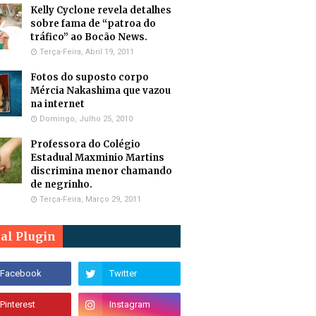
Kelly Cyclone revela detalhes
sobre fama de “patroa do
tráfico” ao Bocão News.
Terça-Feira, Abril 19, 2011
Fotos do suposto corpo
Mércia Nakashima que vazou
na internet
Domingo, Julho 25, 2010
Professora do Colégio
Estadual Maxminio Martins
discrimina menor chamando
de negrinho.
Terça-Feira, Março 29, 2011
ial Plugin