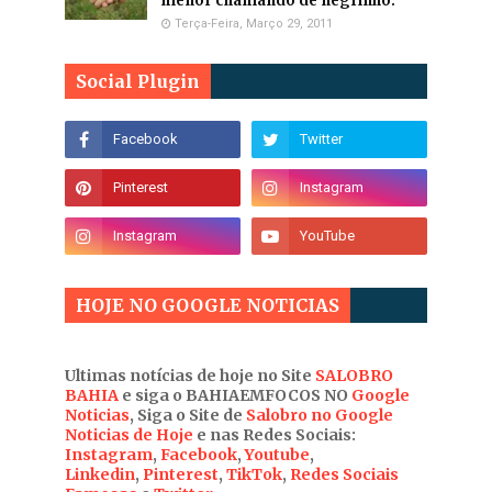
menor chamando de negrinho.
Terça-Feira, Março 29, 2011
Social Plugin
HOJE NO GOOGLE NOTICIAS
Ultimas notícias de hoje no Site
SALOBRO
BAHIA
e siga o BAHIAEMFOCOS NO
Google
Noticias
, Siga o Site de
Salobro no Google
Noticias de Hoje
e nas Redes Sociais:
Instagram
,
Facebook
,
Youtube
,
Linkedin
,
Pinterest
,
TikTok
,
Redes Sociais