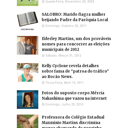
Quarta-Feira, Novembro 20, 2024
SALOBRO: Marido flagra mulher
beijando Padre da Paróquia Local
Domingo, Outubro 02, 2011
Ilderley Martins, um dos prováveis
nomes para concorrer as eleições
municipais de 2012
Sábado, Março 31, 2012
Kelly Cyclone revela detalhes
sobre fama de “patroa do tráfico”
ao Bocão News.
Terça-Feira, Abril 19, 2011
Fotos do suposto corpo Mércia
Nakashima que vazou na internet
Domingo, Julho 25, 2010
Professora do Colégio Estadual
Maxminio Martins discrimina