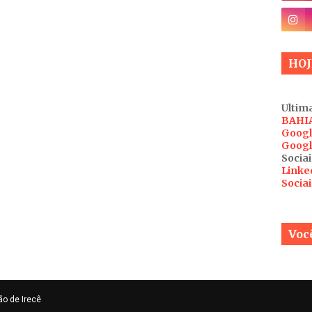
HOJ
Ultima
BAHI
Googl
Googl
Sociai
Linke
Socia
Você
ão de Irecê