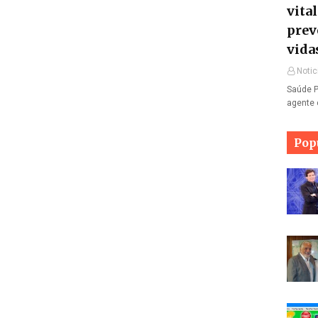
vita
prev
vida
Notic
Saúde P
agente 
Pop