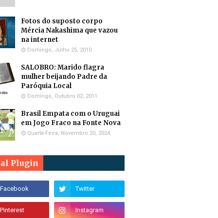
Fotos do suposto corpo
Mércia Nakashima que vazou
na internet
Domingo, Julho 25, 2010
SALOBRO: Marido flagra
mulher beijando Padre da
Paróquia Local
Domingo, Outubro 02, 2011
Brasil Empata com o Uruguai
em Jogo Fraco na Fonte Nova
Quarta-Feira, Novembro 20, 2024
ial Plugin