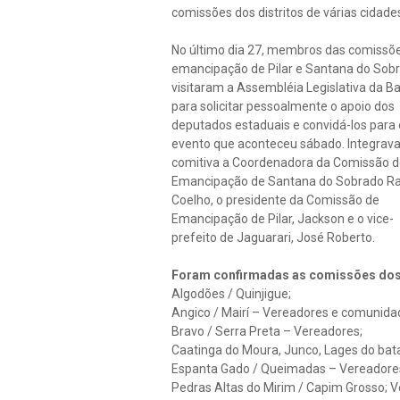
comissões dos distritos de várias cida
No último dia 27, membros das comissõe
emancipação de Pilar e Santana do Sob
visitaram a Assembléia Legislativa da B
para solicitar pessoalmente o apoio dos
deputados estaduais e convidá-los para 
evento que aconteceu sábado. Integrav
comitiva a Coordenadora da Comissão 
Emancipação de Santana do Sobrado R
Coelho, o presidente da Comissão de
Emancipação de Pilar, Jackson e o vice-
prefeito de Jaguarari, José Roberto.
Foram confirmadas as comissões dos 
Algodões / Quinjigue;
Angico / Mairí – Vereadores e comunida
Bravo / Serra Preta – Vereadores;
Caatinga do Moura, Junco, Lages do bata
Espanta Gado / Queimadas – Vereadore
Pedras Altas do Mirim / Capim Grosso; 