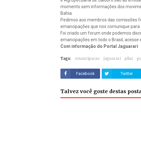
e Agropecuaria de Salobro são as entid
momento sem informações dos moviment
Bahia.
Pedimos aos membros das comissões f
emancipações que nos comunique para q
Foi criado um forum onde podemos disc
emancipações em todo o Brasil, acesse 
Com informação do
Portal Jaguarari
Tags:
emancipacao
jaguarari
pilar
po
Facebook
Twitter
Talvez você goste destas pos