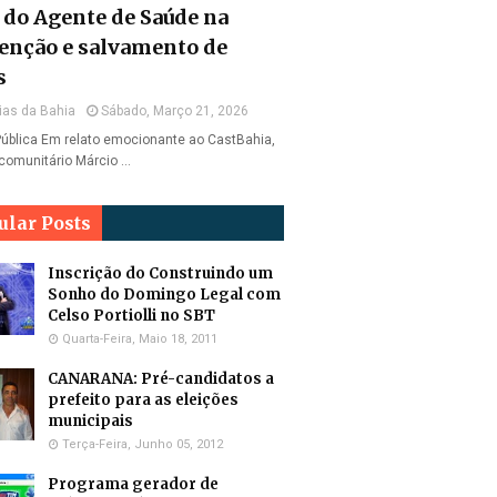
l do Agente de Saúde na
enção e salvamento de
s
ias da Bahia
Sábado, Março 21, 2026
ública Em relato emocionante ao CastBahia,
comunitário Márcio …
ular Posts
Inscrição do Construindo um
Sonho do Domingo Legal com
Celso Portiolli no SBT
Quarta-Feira, Maio 18, 2011
CANARANA: Pré-candidatos a
prefeito para as eleições
municipais
Terça-Feira, Junho 05, 2012
Programa gerador de