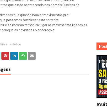
ades que estão a frente deste movimento, mas no
os que estão acontecendo nos demais Distritos da
ormadas que quando houver movimentos pró-
ue possamos fortalecer esta corrente.
utir e ao mesmo tempo divulgar os movimentos ligados as
e coloque as novidades o endereço é:
litica
salobro
Pos
SALV
tagens
Muit