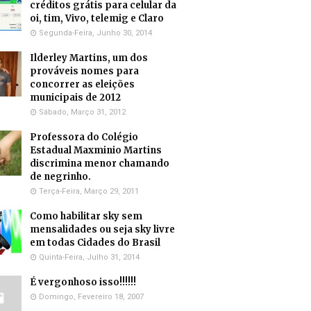
créditos grátis para celular da
oi, tim, Vivo, telemig e Claro
Segunda-Feira, Junho 30, 2014
Ilderley Martins, um dos
prováveis nomes para
concorrer as eleições
municipais de 2012
Sábado, Março 31, 2012
Professora do Colégio
Estadual Maxminio Martins
discrimina menor chamando
de negrinho.
Terça-Feira, Março 29, 2011
Como habilitar sky sem
mensalidades ou seja sky livre
em todas Cidades do Brasil
Quinta-Feira, Julho 31, 2014
É vergonhoso isso!!!!!!
Domingo, Fevereiro 18, 2007