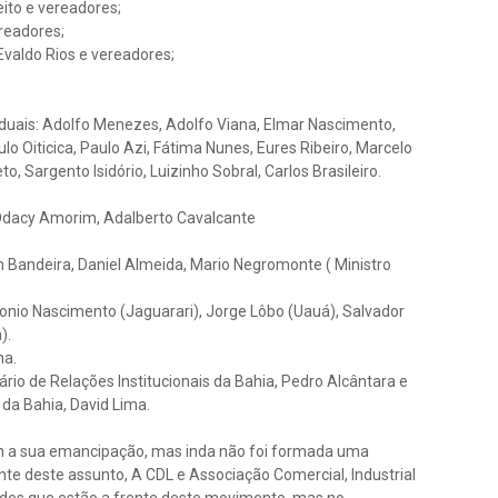
ito e vereadores;
ereadores;
Evaldo Rios e vereadores;
uais: Adolfo Menezes, Adolfo Viana, Elmar Nascimento,
o Oiticica, Paulo Azi, Fátima Nunes, Eures Ribeiro, Marcelo
o, Sargento Isidório, Luizinho Sobral, Carlos Brasileiro.
dacy Amorim, Adalberto Cavalcante
 Bandeira, Daniel Almeida, Mario Negromonte ( Ministro
tonio Nascimento (Jaguarari), Jorge Lôbo (Uauá), Salvador
).
na.
o de Relações Institucionais da Bahia, Pedro Alcântara e
da Bahia, David Lima.
m a sua emancipação, mas inda não foi formada uma
nte deste assunto, A CDL e Associação Comercial, Industrial