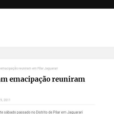
 emacipação reuniram em Pilar Jaguarari
cam emacipação reuniram
09, 2011
e sábado passado no Distrito de Pilar em Jaguarari