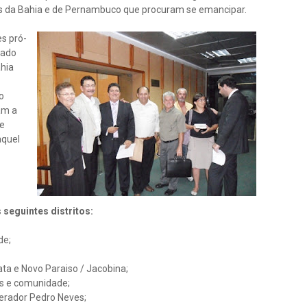
des da Bahia e de Pernambuco que procuram se emancipar.
s pró-
rado
ahia
o
am a
de
aquel
seguintes distritos:
de;
ta e Novo Paraiso / Jacobina;
s e comunidade;
Verador Pedro Neves;