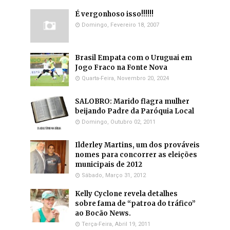
É vergonhoso isso!!!!!!
Domingo, Fevereiro 18, 2007
Brasil Empata com o Uruguai em
Jogo Fraco na Fonte Nova
Quarta-Feira, Novembro 20, 2024
SALOBRO: Marido flagra mulher
beijando Padre da Paróquia Local
Domingo, Outubro 02, 2011
Ilderley Martins, um dos prováveis
nomes para concorrer as eleições
municipais de 2012
Sábado, Março 31, 2012
Kelly Cyclone revela detalhes
sobre fama de “patroa do tráfico”
ao Bocão News.
Terça-Feira, Abril 19, 2011