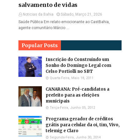
salvamento de vidas
Noticias da Bahia
Sábado, Março 21, 2026
Saúde Pública Em relato emocionante ao CastBahia,
agente comunitário Márcio …
Popular Posts
Inscrição do Construindo um
Sonho do Domingo Legal com
Celso Portiolli no SBT
Quarta-Feira, Maio 18, 2011
CANARANA: Pré-candidatos a
prefeito para as eleições
municipais
Terça-Feira, Junho 05, 2012
Programa gerador de créditos
grátis para celular da oi, tim, Vivo,
telemig e Claro
Segunda-Feira, Junho 30, 2014