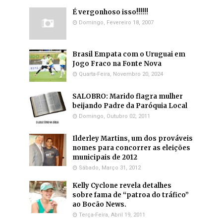
É vergonhoso isso!!!!!!
Domingo, Fevereiro 18, 2007
Brasil Empata com o Uruguai em
Jogo Fraco na Fonte Nova
Quarta-Feira, Novembro 20, 2024
SALOBRO: Marido flagra mulher
beijando Padre da Paróquia Local
Domingo, Outubro 02, 2011
Ilderley Martins, um dos prováveis
nomes para concorrer as eleições
municipais de 2012
Sábado, Março 31, 2012
Kelly Cyclone revela detalhes
sobre fama de “patroa do tráfico”
ao Bocão News.
Terça-Feira, Abril 19, 2011