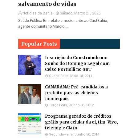
salvamento de vidas
Noticias da Bahia
Sábado, Março 21, 2026
Saúde Pública Em relato emocionante ao CastBahia,
agente comunitário Márcio …
Popular Posts
Inscrição do Construindo um
Sonho do Domingo Legal com
Celso Portiolli no SBT
Quarta-Feira, Maio 18, 2011
CANARANA: Pré-candidatos a
prefeito para as eleições
municipais
Terça-Feira, Junho 05, 2012
Programa gerador de créditos
grátis para celular da oi, tim, Vivo,
telemig e Claro
Segunda-Feira, Junho 30, 2014