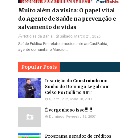
Muito além da visita: O papel vital
do Agente de Saúde na prevenção e
salvamento de vidas
Noticias da Bahia
Sábado, Março 21, 2026
Saúde Pública Em relato emocionante ao CastBahia,
agente comunitário Márcio …
Popular Posts
Inscrição do Construindo um
Sonho do Domingo Legal com
Celso Portiolli no SBT
Quarta-Feira, Maio 18, 2011
É vergonhoso isso!!!!!!
Domingo, Fevereiro 18, 2007
Programa gerador de créditos