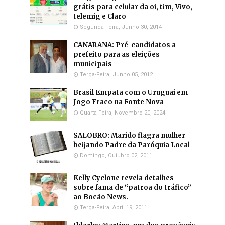
grátis para celular da oi, tim, Vivo,
telemig e Claro
Segunda-Feira, Junho 30, 2014
CANARANA: Pré-candidatos a
prefeito para as eleições
municipais
Terça-Feira, Junho 05, 2012
Brasil Empata com o Uruguai em
Jogo Fraco na Fonte Nova
Quarta-Feira, Novembro 20, 2024
SALOBRO: Marido flagra mulher
beijando Padre da Paróquia Local
Domingo, Outubro 02, 2011
Kelly Cyclone revela detalhes
sobre fama de “patroa do tráfico”
ao Bocão News.
Terça-Feira, Abril 19, 2011