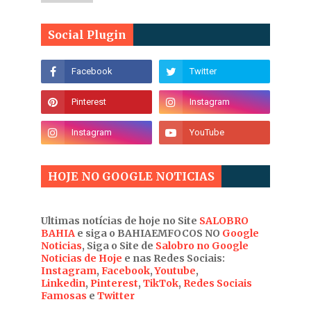
Social Plugin
HOJE NO GOOGLE NOTICIAS
Ultimas notícias de hoje no Site
SALOBRO
BAHIA
e siga o BAHIAEMFOCOS NO
Google
Noticias
, Siga o Site de
Salobro no Google
Noticias de Hoje
e nas Redes Sociais:
Instagram
,
Facebook
,
Youtube
,
Linkedin
,
Pinterest
,
TikTok
,
Redes Sociais
Famosas
e
Twitter