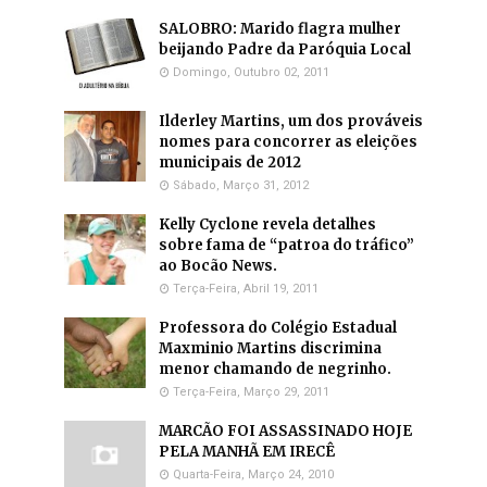
SALOBRO: Marido flagra mulher
beijando Padre da Paróquia Local
Domingo, Outubro 02, 2011
Ilderley Martins, um dos prováveis
nomes para concorrer as eleições
municipais de 2012
Sábado, Março 31, 2012
Kelly Cyclone revela detalhes
sobre fama de “patroa do tráfico”
ao Bocão News.
Terça-Feira, Abril 19, 2011
Professora do Colégio Estadual
Maxminio Martins discrimina
menor chamando de negrinho.
Terça-Feira, Março 29, 2011
MARCÃO FOI ASSASSINADO HOJE
PELA MANHÃ EM IRECÊ
Quarta-Feira, Março 24, 2010