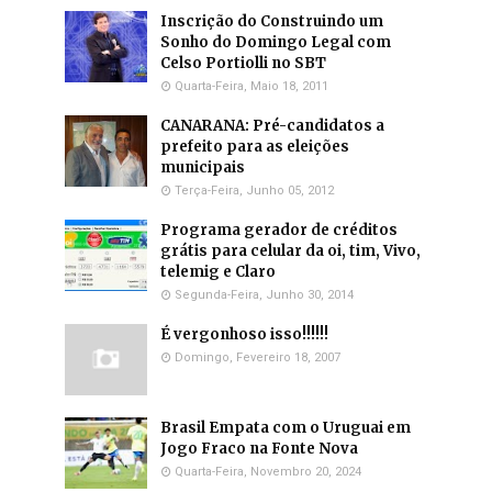
Inscrição do Construindo um
Sonho do Domingo Legal com
Celso Portiolli no SBT
Quarta-Feira, Maio 18, 2011
CANARANA: Pré-candidatos a
prefeito para as eleições
municipais
Terça-Feira, Junho 05, 2012
Programa gerador de créditos
grátis para celular da oi, tim, Vivo,
telemig e Claro
Segunda-Feira, Junho 30, 2014
É vergonhoso isso!!!!!!
Domingo, Fevereiro 18, 2007
Brasil Empata com o Uruguai em
Jogo Fraco na Fonte Nova
Quarta-Feira, Novembro 20, 2024