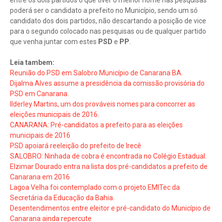
entre os dois partidos o que tiver o melhor nome nas pesquisas
poderá ser o candidato a prefeito no Município, sendo um só
candidato dos dois partidos, não descartando a posição de vice
para o segundo colocado nas pesquisas ou de qualquer partido
que venha juntar com estes
PSD
e
PP
.
Leia tambem:
Reunião do PSD em Salobro Município de Canarana BA.
Dijalma Alves assume a presidência da comissão provisória do
PSD em Canarana.
Ilderley Martins, um dos prováveis nomes para concorrer as
eleições municipais de 2016.
CANARANA: Pré-candidatos a prefeito para as eleições
municipais de 2016
PSD apoiará reeleição do prefeito de Irecê
SALOBRO: Ninhada de cobra é encontrada no Colégio Estadual.
Elzimar Dourado entra na lista dos pré-candidatos a prefeito de
Canarana em 2016
Lagoa Velha foi contemplado com o projeto EMITec da
Secretária da Educação da Bahia.
Desentendimentos entre eleitor e pré-candidato do Município de
Canarana ainda repercute