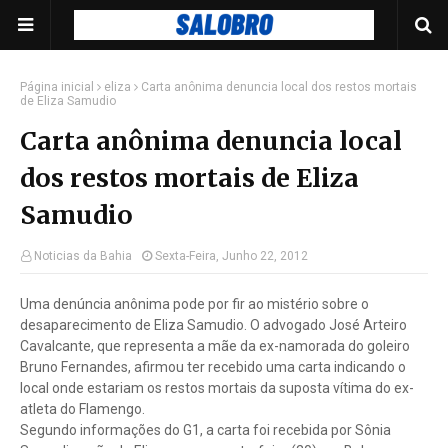
Página inicial
eliza
Carta anônima denuncia local dos restos mortais
de Eliza Samudio
Carta anônima denuncia local
dos restos mortais de Eliza
Samudio
Noticias da Bahia
Sexta-Feira, Junho 22, 2012
Uma denúncia anônima pode por fir ao mistério sobre o
desaparecimento de Eliza Samudio. O advogado José Arteiro
Cavalcante, que representa a mãe da ex-namorada do goleiro
Bruno Fernandes, afirmou ter recebido uma carta indicando o
local onde estariam os restos mortais da suposta vítima do ex-
atleta do Flamengo.
Segundo informações do G1, a carta foi recebida por Sônia