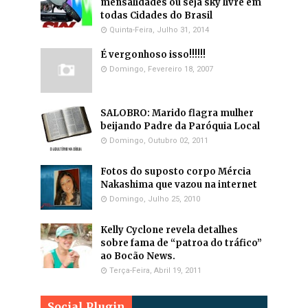
mensalidades ou seja sky livre em
todas Cidades do Brasil
Quinta-Feira, Julho 31, 2014
É vergonhoso isso!!!!!!
Domingo, Fevereiro 18, 2007
SALOBRO: Marido flagra mulher
beijando Padre da Paróquia Local
Domingo, Outubro 02, 2011
Fotos do suposto corpo Mércia
Nakashima que vazou na internet
Domingo, Julho 25, 2010
Kelly Cyclone revela detalhes
sobre fama de “patroa do tráfico”
ao Bocão News.
Terça-Feira, Abril 19, 2011
Social Plugin