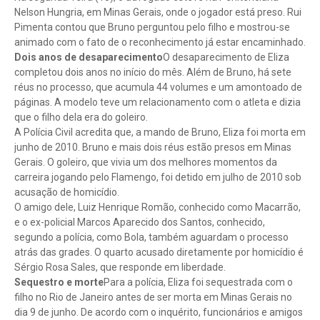
Nelson Hungria, em Minas Gerais, onde o jogador está preso. Rui
Pimenta contou que Bruno perguntou pelo filho e mostrou-se
animado com o fato de o reconhecimento já estar encaminhado.
Dois anos de desaparecimento
O desaparecimento de Eliza
completou dois anos no início do mês. Além de Bruno, há sete
réus no processo, que acumula 44 volumes e um amontoado de
páginas. A modelo teve um relacionamento com o atleta e dizia
que o filho dela era do goleiro.
A Polícia Civil acredita que, a mando de Bruno, Eliza foi morta em
junho de 2010. Bruno e mais dois réus estão presos em Minas
Gerais. O goleiro, que vivia um dos melhores momentos da
carreira jogando pelo Flamengo, foi detido em julho de 2010 sob
acusação de homicídio.
O amigo dele, Luiz Henrique Romão, conhecido como Macarrão,
e o ex-policial Marcos Aparecido dos Santos, conhecido,
segundo a polícia, como Bola, também aguardam o processo
atrás das grades. O quarto acusado diretamente por homicídio é
Sérgio Rosa Sales, que responde em liberdade.
Sequestro e morte
Para a polícia, Eliza foi sequestrada com o
filho no Rio de Janeiro antes de ser morta em Minas Gerais no
dia 9 de junho. De acordo com o inquérito, funcionários e amigos