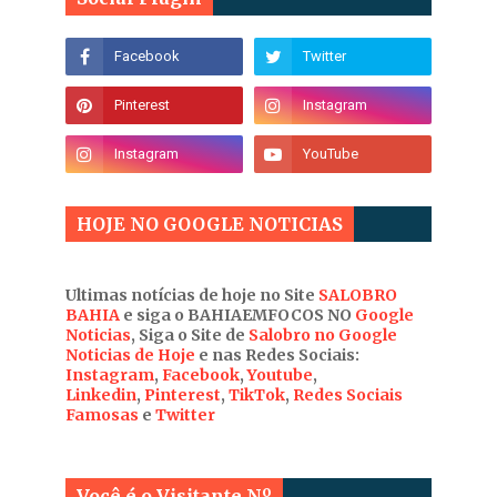
HOJE NO GOOGLE NOTICIAS
Ultimas notícias de hoje no Site
SALOBRO
BAHIA
e siga o BAHIAEMFOCOS NO
Google
Noticias
, Siga o Site de
Salobro no Google
Noticias de Hoje
e nas Redes Sociais:
Instagram
,
Facebook
,
Youtube
,
Linkedin
,
Pinterest
,
TikTok
,
Redes Sociais
Famosas
e
Twitter
Você é o Visitante Nº