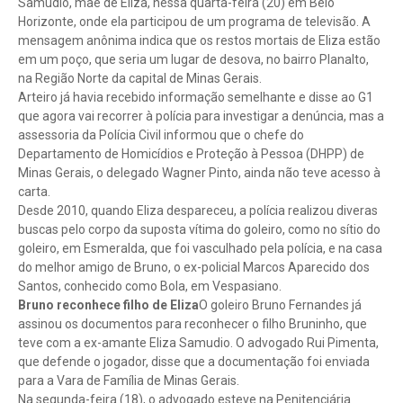
Samudio, mãe de Eliza, nessa quarta-feira (20) em Belo
Horizonte, onde ela participou de um programa de televisão. A
mensagem anônima indica que os restos mortais de Eliza estão
em um poço, que seria um lugar de desova, no bairro Planalto,
na Região Norte da capital de Minas Gerais.
Arteiro já havia recebido informação semelhante e disse ao G1
que agora vai recorrer à polícia para investigar a denúncia, mas a
assessoria da Polícia Civil informou que o chefe do
Departamento de Homicídios e Proteção à Pessoa (DHPP) de
Minas Gerais, o delegado Wagner Pinto, ainda não teve acesso à
carta.
Desde 2010, quando Eliza despareceu, a polícia realizou diveras
buscas pelo corpo da suposta vítima do goleiro, como no sítio do
goleiro, em Esmeralda, que foi vasculhado pela polícia, e na casa
do melhor amigo de Bruno, o ex-policial Marcos Aparecido dos
Santos, conhecido como Bola, em Vespasiano.
Bruno reconhece filho de Eliza
O goleiro Bruno Fernandes já
assinou os documentos para reconhecer o filho Bruninho, que
teve com a ex-amante Eliza Samudio. O advogado Rui Pimenta,
que defende o jogador, disse que a documentação foi enviada
para a Vara de Família de Minas Gerais.
Na segunda-feira (18), o advogado esteve na Penitenciária