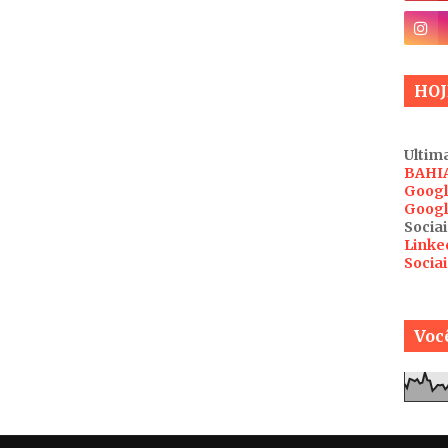
HOJ
Ultima
BAHI
Googl
Googl
Sociai
Linke
Socia
Você