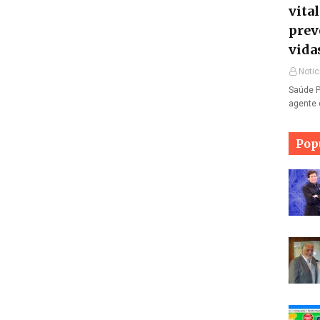
vita
prev
vida
Notic
Saúde P
agente 
Pop