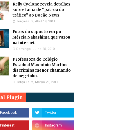
Kelly Cyclone revela detalhes
sobre fama de “patroa do
tráfico” ao Bocão News.
Terça-Feira, Abril 19, 2011
Fotos do suposto corpo
Mércia Nakashima que vazou
na internet
Domingo, Julho 25, 2010
Professora do Colégio
Estadual Maxminio Martins
discrimina menor chamando
de negrinho.
Terça-Feira, Março 29, 2011
ial Plugin