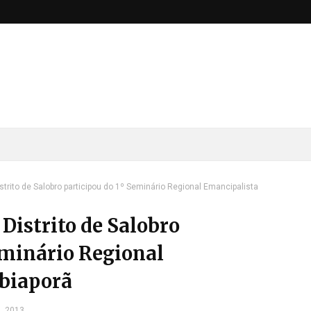
trito de Salobro participou do 1º Seminário Regional Emancipalista
Distrito de Salobro
eminário Regional
Ibiaporã
4, 2013