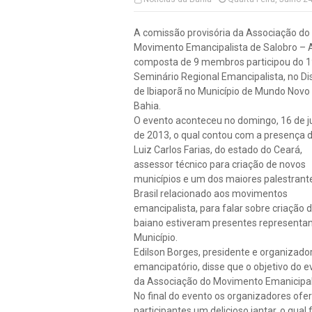
A comissão provisória da Associação do
Movimento Emancipalista de Salobro –
composta de 9 membros participou do 1
Seminário Regional Emancipalista, no Dis
de Ibiaporã no Município de Mundo Novo 
Bahia.
O evento aconteceu no domingo, 16 de 
de 2013, o qual contou com a presença d
Luiz Carlos Farias, do estado do Ceará,
assessor técnico para criação de novos
municípios e um dos maiores palestrant
Brasil relacionado aos movimentos
emancipalista, para falar sobre criação 
baiano estiveram presentes representa
Município.
Edilson Borges, presidente e organizado
emancipatório, disse que o objetivo do e
da Associação do Movimento Emanicipali
No final do evento os organizadores of
participantes um delicioso jantar, o qual 