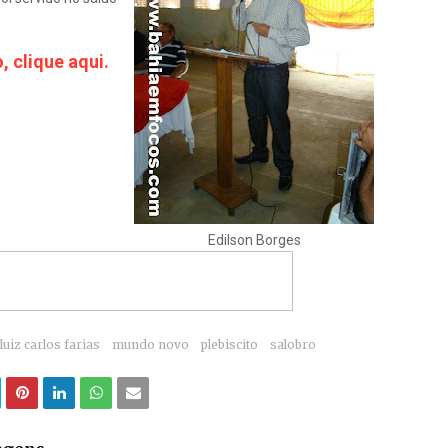
, clique aqui.
Edilson Borges
luiz carlos farias
mundo novo
plebiscito
salobro