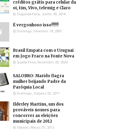
créditos grátis para celular da
oi, tim, Vivo, telemig e Claro
Segunda-Feira, Junho 30, 2014
É vergonhoso isso!!!!!!
Domingo, Fevereiro 18, 2007
Brasil Empata com o Uruguai
em Jogo Fraco na Fonte Nova
Quarta-Feira, Novembro 20, 2024
SALOBRO: Marido flagra
mulher beijando Padre da
Paróquia Local
Domingo, Outubro 02, 2011
Ilderley Martins, um dos
prováveis nomes para
concorrer as eleições
municipais de 2012
Sábado, Março 31, 2012