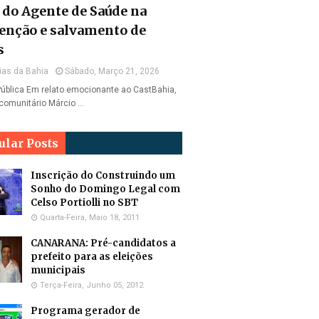
l do Agente de Saúde na
enção e salvamento de
s
ias da Bahia
Sábado, Março 21, 2026
ública Em relato emocionante ao CastBahia,
comunitário Márcio …
ular Posts
Inscrição do Construindo um
Sonho do Domingo Legal com
Celso Portiolli no SBT
Quarta-Feira, Maio 18, 2011
CANARANA: Pré-candidatos a
prefeito para as eleições
municipais
Terça-Feira, Junho 05, 2012
Programa gerador de