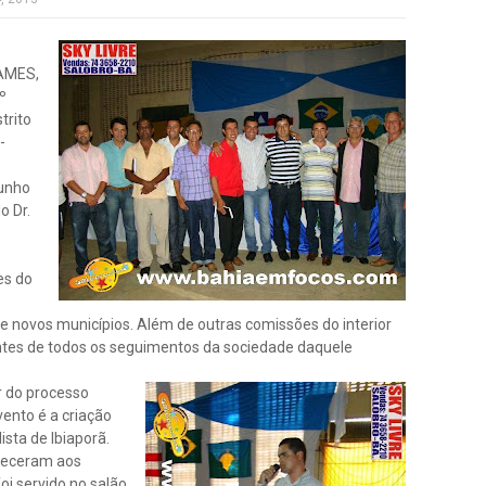
 AMES,
º
trito
-
junho
o Dr.
es do
de novos municípios. Além de outras comissões do interior
ntes de todos os seguimentos da sociedade daquele
r do processo
vento é a criação
sta de Ibiaporã.
ereceram aos
foi servido no salão