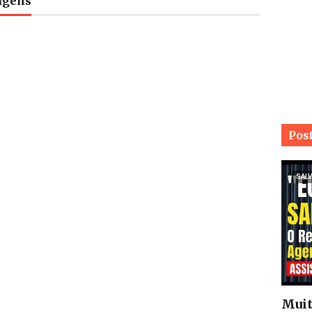
tagens
Pos
SALV
Muit