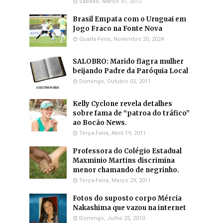
Sábado, Março 31, 2012
Brasil Empata com o Uruguai em
Jogo Fraco na Fonte Nova
Quarta-Feira, Novembro 20, 2024
SALOBRO: Marido flagra mulher
beijando Padre da Paróquia Local
Domingo, Outubro 02, 2011
Kelly Cyclone revela detalhes
sobre fama de “patroa do tráfico”
ao Bocão News.
Terça-Feira, Abril 19, 2011
Professora do Colégio Estadual
Maxminio Martins discrimina
menor chamando de negrinho.
Terça-Feira, Março 29, 2011
Fotos do suposto corpo Mércia
Nakashima que vazou na internet
Domingo, Julho 25, 2010