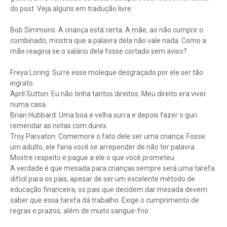
do post. Veja alguns em tradução livre:
Bob Simmons: A criança está certa. A mãe, ao não cumprir o
combinado, mostra que a palavra dela não vale nada. Como a
mãe reagiria se o salário dela fosse cortado sem aviso?
Freya Loring: Surre esse moleque desgraçado por ele ser tão
ingrato
April Sutton: Eu não tinha tantos direitos. Meu direito era viver
numa casa.
Brian Hubbard: Uma boa e velha surra e depois fazer o guri
remendar as notas com durex.
Troy Parvaton: Comemore o fato dele ser uma criança. Fosse
um adulto, ele faria você se arrepender de não ter palavra.
Mostre respeito e pague a ele o que você prometeu.
A verdade é que mesada para crianças sempre será uma tarefa
difícil para os pais, apesar de ser um excelente método de
educação financeira, os pais que decidem dar mesada devem
saber que essa tarefa dá trabalho. Exige o cumprimento de
regras e prazos, além de muito sangue-frio.