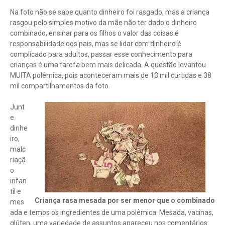
Na foto não se sabe quanto dinheiro foi rasgado, mas a criança
rasgou pelo simples motivo da mãe não ter dado o dinheiro
combinado, ensinar para os filhos o valor das coisas é
responsabilidade dos pais, mas se lidar com dinheiro é
complicado para adultos, passar esse conhecimento para
crianças é uma tarefa bem mais delicada. A questão levantou
MUITA polêmica, pois aconteceram mais de 13 mil curtidas e 38
mil compartilhamentos da foto.
Junt
e
dinhe
iro,
malc
riaçã
o
infan
til e
Criança rasa mesada por ser menor que o combinado
mes
ada e temos os ingredientes de uma polêmica. Mesada, vacinas,
glúten, uma variedade de assuntos apareceu nos comentários