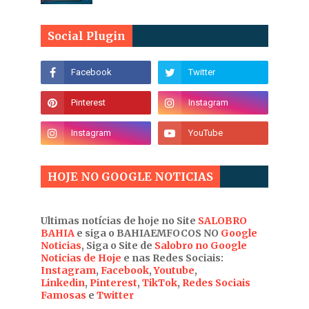
Social Plugin
HOJE NO GOOGLE NOTICIAS
Ultimas notícias de hoje no Site
SALOBRO
BAHIA
e siga o BAHIAEMFOCOS NO
Google
Noticias
, Siga o Site de
Salobro no Google
Noticias de Hoje
e nas Redes Sociais:
Instagram
,
Facebook
,
Youtube
,
Linkedin
,
Pinterest
,
TikTok
,
Redes Sociais
Famosas
e
Twitter