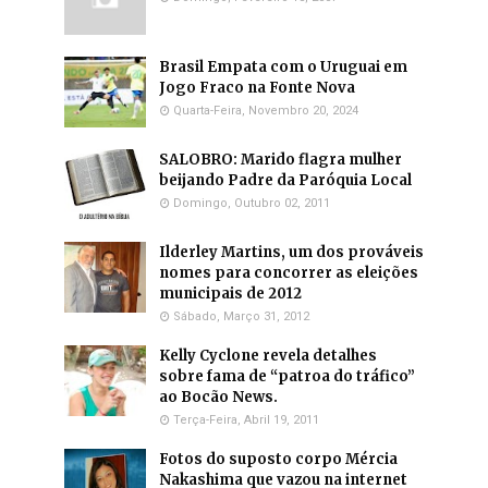
Brasil Empata com o Uruguai em
Jogo Fraco na Fonte Nova
Quarta-Feira, Novembro 20, 2024
SALOBRO: Marido flagra mulher
beijando Padre da Paróquia Local
Domingo, Outubro 02, 2011
Ilderley Martins, um dos prováveis
nomes para concorrer as eleições
municipais de 2012
Sábado, Março 31, 2012
Kelly Cyclone revela detalhes
sobre fama de “patroa do tráfico”
ao Bocão News.
Terça-Feira, Abril 19, 2011
Fotos do suposto corpo Mércia
Nakashima que vazou na internet