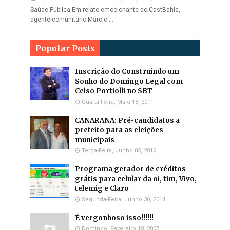
Saúde Pública Em relato emocionante ao CastBahia,
agente comunitário Márcio …
Popular Posts
Inscrição do Construindo um
Sonho do Domingo Legal com
Celso Portiolli no SBT
Quarta-Feira, Maio 18, 2011
CANARANA: Pré-candidatos a
prefeito para as eleições
municipais
Terça-Feira, Junho 05, 2012
Programa gerador de créditos
grátis para celular da oi, tim, Vivo,
telemig e Claro
Segunda-Feira, Junho 30, 2014
É vergonhoso isso!!!!!!
Domingo, Fevereiro 18, 2007