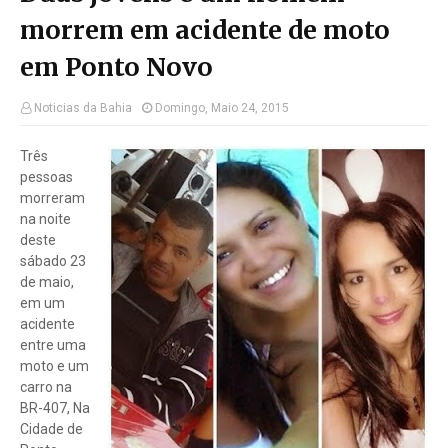
morrem em acidente de moto
em Ponto Novo
Noticias da Bahia
Domingo, Maio 24, 2015
Três
pessoas
morreram
na noite
deste
sábado 23
de maio,
em um
acidente
entre uma
moto e um
carro na
BR-407, Na
Cidade de