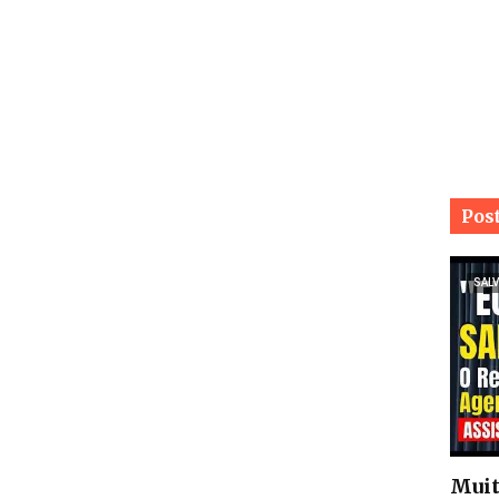
Pos
SALV
Muit