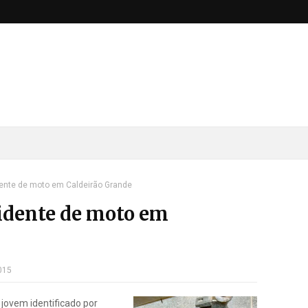
ente de moto em Caldeirão Grande
idente de moto em
015
jovem identificado por