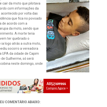
de cair da moto que pilotava
acordo com informações da
a acontecido por volta das
sidência que fica no povoado
da de acordo com a
garupa da moto, sendo que
erimento. A morte teria
ovem ter quebrado o
ia logo atrás a outra moto,
ediu socorro a vereadora
é a UPA da cidade de Capim
o de Guilherme, só será
acobina neste domingo, onde
SEU COMENTÁRIO ABAIXO: