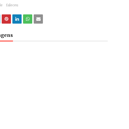
de
faleceu
tagens