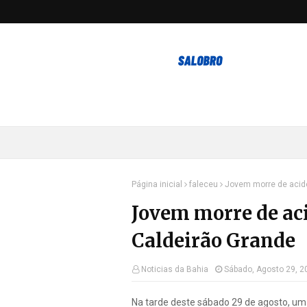
Página inicial
faleceu
Jovem morre de acid
Jovem morre de ac
Caldeirão Grande
Noticias da Bahia
Sábado, Agosto 29, 2
Na tarde deste sábado 29 de agosto, um 