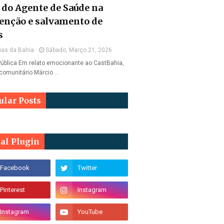
l do Agente de Saúde na
enção e salvamento de
s
ias da Bahia
Sábado, Março 21, 2026
ública Em relato emocionante ao CastBahia,
comunitário Márcio …
ular Posts
ial Plugin