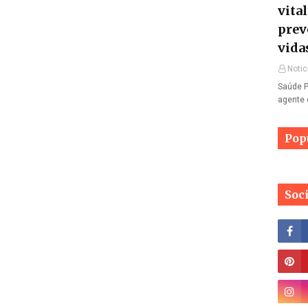
vita
prev
vida
Notic
Saúde P
agente 
Pop
Soc