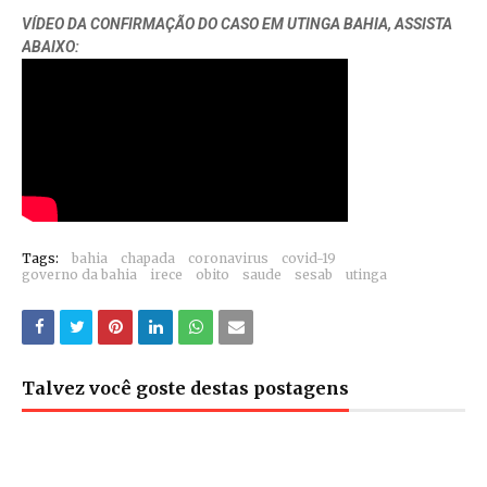
VÍDEO DA CONFIRMAÇÃO DO CASO EM UTINGA BAHIA, ASSISTA
ABAIXO:
Tags:
bahia
chapada
coronavirus
covid-19
governo da bahia
irece
obito
saude
sesab
utinga
Talvez você goste destas postagens