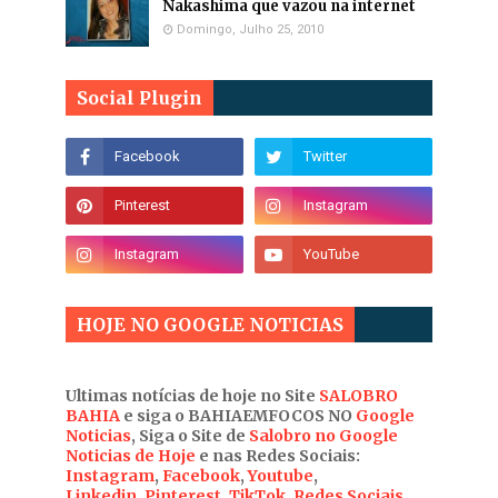
Nakashima que vazou na internet
Domingo, Julho 25, 2010
Social Plugin
HOJE NO GOOGLE NOTICIAS
Ultimas notícias de hoje no Site
SALOBRO
BAHIA
e siga o BAHIAEMFOCOS NO
Google
Noticias
, Siga o Site de
Salobro no Google
Noticias de Hoje
e nas Redes Sociais:
Instagram
,
Facebook
,
Youtube
,
Linkedin
,
Pinterest
,
TikTok
,
Redes Sociais