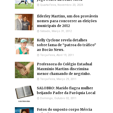
Quarta-Feira, Novembro 20, 2024
Ilderley Martins, um dos prováveis
nomes para concorrer as eleições
municipais de 2012
Sábado, Março 31, 2012
Kelly Cyclone revela detalhes
sobre fama de “patroa do tráfico”
ao Bocão News.
Terça-Feira, Abril 19, 2011
Professora do Colégio Estadual
Maxminio Martins discrimina
menor chamando de negrinho.
Terça-Feira, Março 29, 2011
SALOBRO: Marido flagra mulher
beijando Padre da Paróquia Local
Domingo, Outubro 02, 2011
Fotos do suposto corpo Mércia