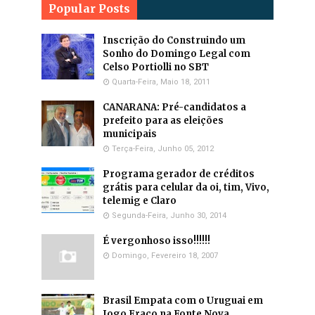
Popular Posts
Inscrição do Construindo um
Sonho do Domingo Legal com
Celso Portiolli no SBT
Quarta-Feira, Maio 18, 2011
CANARANA: Pré-candidatos a
prefeito para as eleições
municipais
Terça-Feira, Junho 05, 2012
Programa gerador de créditos
grátis para celular da oi, tim, Vivo,
telemig e Claro
Segunda-Feira, Junho 30, 2014
É vergonhoso isso!!!!!!
Domingo, Fevereiro 18, 2007
Brasil Empata com o Uruguai em
Jogo Fraco na Fonte Nova