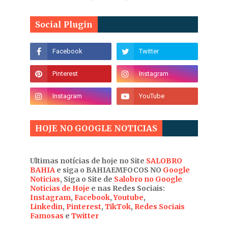
Social Plugin
HOJE NO GOOGLE NOTICIAS
Ultimas notícias de hoje no Site
SALOBRO
BAHIA
e siga o BAHIAEMFOCOS NO
Google
Noticias
, Siga o Site de
Salobro no Google
Noticias de Hoje
e nas Redes Sociais:
Instagram
,
Facebook
,
Youtube
,
Linkedin
,
Pinterest
,
TikTok
,
Redes Sociais
Famosas
e
Twitter