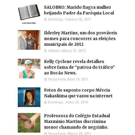
SALOBRO: Marido flagra mulher
beijando Padre da Paróquia Local
Domingo, Outubro 02, 2011
Ilderley Martins, um dos prováveis
nomes para concorrer as eleições
municipais de 2012
Sábado, Março 31, 2012
Kelly Cyclone revela detalhes
sobre fama de “patroa do tráfico”
ao Bocão News.
Terça-Feira, Abril 19, 2011
Fotos do suposto corpo Mércia
Nakashima que vazou na internet
Domingo, Julho 25, 2010
Professora do Colégio Estadual
Maxminio Martins discrimina
menor chamando de negrinho.
Terça-Feira, Março 29, 2011