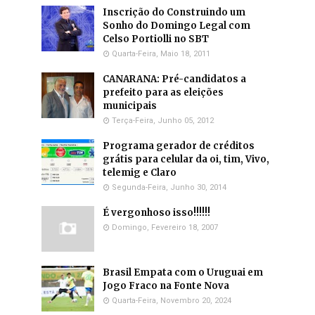
Inscrição do Construindo um
Sonho do Domingo Legal com
Celso Portiolli no SBT
Quarta-Feira, Maio 18, 2011
CANARANA: Pré-candidatos a
prefeito para as eleições
municipais
Terça-Feira, Junho 05, 2012
Programa gerador de créditos
grátis para celular da oi, tim, Vivo,
telemig e Claro
Segunda-Feira, Junho 30, 2014
É vergonhoso isso!!!!!!
Domingo, Fevereiro 18, 2007
Brasil Empata com o Uruguai em
Jogo Fraco na Fonte Nova
Quarta-Feira, Novembro 20, 2024