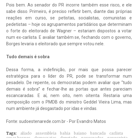
Pois bem. Ao senador do PR incorre também esse risco, e ele
sabe disso. Primeiro, é preciso refletir bem, diante das próprias
reações em curso, se petistas, socialistas, comunistas e
pedetistas – hoje os agrupamentos partidários que determinam
o forte do eleitorado de Wagner – estariam dispostos a votar
num ex-carlista. E avaliar também se, fechando com o governo,
Borges levaria o eleitorado que sempre votou nele.
Tudo demais é sobra
Dessa forma, a indefinição, por mais que possa parecer
estratégica para o líder do PR, pode se transformar num
pesadelo. De repente, os democratas podem avaliar que “tudo
demais é sobra” e fechar-lhe as portas que antes pareciam
escancaradas. E aí, nem oito, nem oitenta. Restaria uma
composição com o PMDB do ministro Geddel Vieira Lima, mas
num ambiente já desgastado por idas e vindas.
Fonte: sudoestenarede.com.br - Por Evandro Matos
Tags:
aliado
assembleia
bahia
baiano
bancada
carlista
cesar borges
democratas
deputado
governador
governista