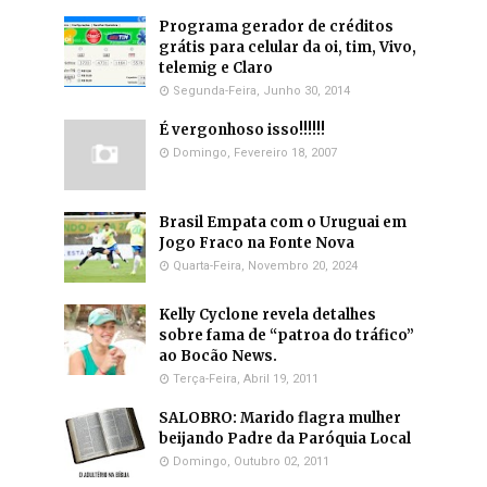
Programa gerador de créditos
grátis para celular da oi, tim, Vivo,
telemig e Claro
Segunda-Feira, Junho 30, 2014
É vergonhoso isso!!!!!!
Domingo, Fevereiro 18, 2007
Brasil Empata com o Uruguai em
Jogo Fraco na Fonte Nova
Quarta-Feira, Novembro 20, 2024
Kelly Cyclone revela detalhes
sobre fama de “patroa do tráfico”
ao Bocão News.
Terça-Feira, Abril 19, 2011
SALOBRO: Marido flagra mulher
beijando Padre da Paróquia Local
Domingo, Outubro 02, 2011