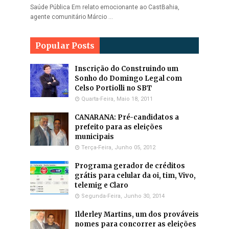
Saúde Pública Em relato emocionante ao CastBahia,
agente comunitário Márcio …
Popular Posts
Inscrição do Construindo um
Sonho do Domingo Legal com
Celso Portiolli no SBT
Quarta-Feira, Maio 18, 2011
CANARANA: Pré-candidatos a
prefeito para as eleições
municipais
Terça-Feira, Junho 05, 2012
Programa gerador de créditos
grátis para celular da oi, tim, Vivo,
telemig e Claro
Segunda-Feira, Junho 30, 2014
Ilderley Martins, um dos prováveis
nomes para concorrer as eleições