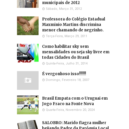
municipais de 2012
Sábado, Março 31, 2012
Professora do Colégio Estadual
Maxminio Martins discrimina
menor chamando de negrinho.
Terça-Feira, Março 29, 2011
Como habilitar sky sem
mensalidades ou seja sky livre em
todas Cidades do Brasil
Quinta-Feira, Julho 31, 2014
É vergonhoso isso!!!!!!
Domingo, Fevereiro 18, 2007
Brasil Empata com o Uruguai em
Jogo Fraco na Fonte Nova
Quarta-Feira, Novembro 20, 2024
SALOBRO: Marido flagra mulher
beijando Padre da Paróquia Local