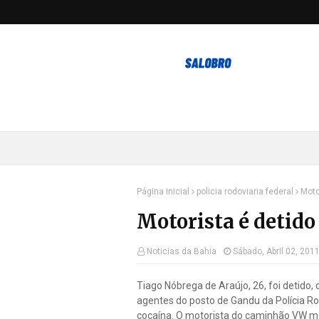
Página inicial
policia rodoviaria federal
Moto
Motorista é detido
Noticias da Bahia
Sábado, Abril 02, 201
Tiago Nóbrega de Araújo, 26, foi detido, 
agentes do posto de Gandu da Polícia Ro
cocaína. O motorista do caminhão VW mo