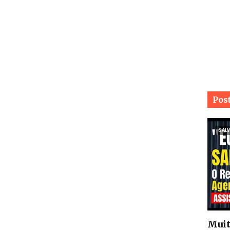
Pos
SALV
Muit