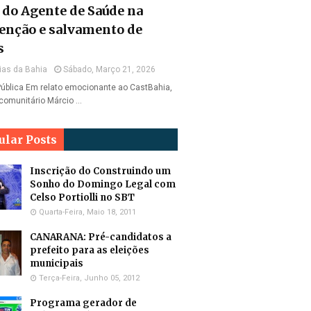
l do Agente de Saúde na
enção e salvamento de
s
ias da Bahia
Sábado, Março 21, 2026
ública Em relato emocionante ao CastBahia,
comunitário Márcio …
ular Posts
Inscrição do Construindo um
Sonho do Domingo Legal com
Celso Portiolli no SBT
Quarta-Feira, Maio 18, 2011
CANARANA: Pré-candidatos a
prefeito para as eleições
municipais
Terça-Feira, Junho 05, 2012
Programa gerador de