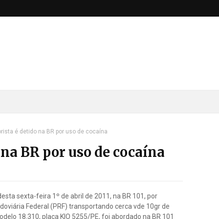
rista é detido na BR por uso de cocaína
 na BR por uso de cocaína
1
desta sexta-feira 1º de abril de 2011, na BR 101, por
doviária Federal (PRF) transportando cerca vde 10gr de
delo 18.310, placa KIO 5255/PE, foi abordado na BR 101