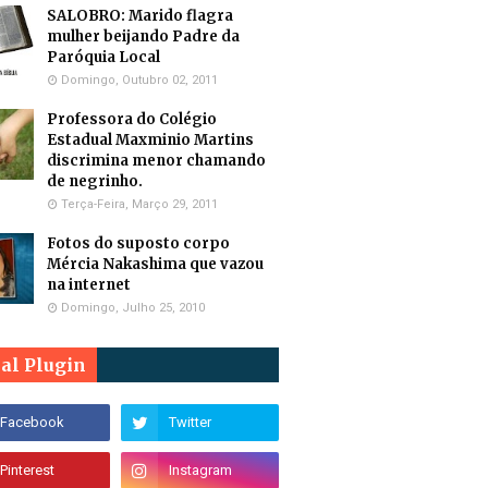
SALOBRO: Marido flagra
mulher beijando Padre da
Paróquia Local
Domingo, Outubro 02, 2011
Professora do Colégio
Estadual Maxminio Martins
discrimina menor chamando
de negrinho.
Terça-Feira, Março 29, 2011
Fotos do suposto corpo
Mércia Nakashima que vazou
na internet
Domingo, Julho 25, 2010
ial Plugin