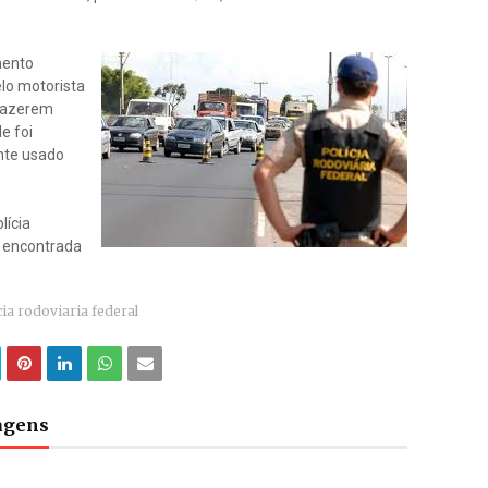
mento
lo motorista
 fazerem
e foi
nte usado
lícia
a encontrada
cia rodoviaria federal
tagens