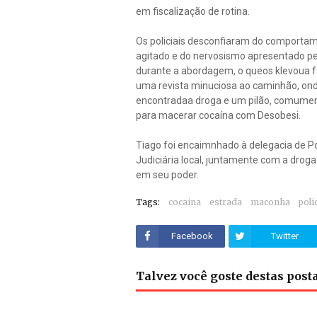
em fiscalização de rotina.
Os policiais desconfiaram do comporta
agitado e do nervosismo apresentado pe
durante a abordagem, o queos klevoua
uma revista minuciosa ao caminhão, ond
encontradaa droga e um pilão, comume
para macerar cocaína com Desobesi.
Tiago foi encaimnhado à delegacia de Po
Judiciária local, juntamente com a drog
em seu poder.
Tags:
cocaina
estrada
maconha
poli
Facebook
Twitter
Talvez você goste destas pos