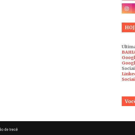
HOJ
Ultima
BAHI
Googl
Googl
Sociai
Linke
Socia
Você
ão de Irecê