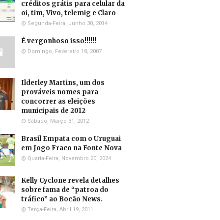
créditos grátis para celular da
oi, tim, Vivo, telemig e Claro
Segunda-Feira, Junho 30, 2014
É vergonhoso isso!!!!!!
Domingo, Fevereiro 18, 2007
Ilderley Martins, um dos
prováveis nomes para
concorrer as eleições
municipais de 2012
Sábado, Março 31, 2012
Brasil Empata com o Uruguai
em Jogo Fraco na Fonte Nova
Quarta-Feira, Novembro 20, 2024
Kelly Cyclone revela detalhes
sobre fama de “patroa do
tráfico” ao Bocão News.
Terça-Feira, Abril 19, 2011