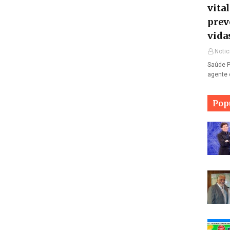
vita
prev
vida
Notic
Saúde P
agente 
Pop