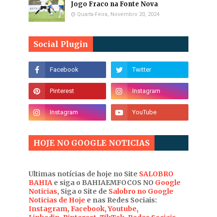
Jogo Fraco na Fonte Nova
Quarta-Feira, Novembro 20, 2024
Social Plugin
HOJE NO GOOGLE NOTICIAS
Ultimas notícias de hoje no Site
SALOBRO
BAHIA
e siga o BAHIAEMFOCOS NO
Google
Noticias
, Siga o Site de
Salobro no Google
Noticias de Hoje
e nas Redes Sociais:
Instagram
,
Facebook
,
Youtube
,