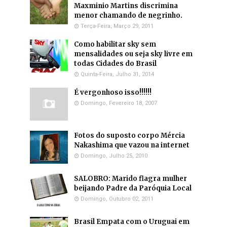
Maxminio Martins discrimina
menor chamando de negrinho.
Terça-Feira, Março 29, 2011
Como habilitar sky sem
mensalidades ou seja sky livre em
todas Cidades do Brasil
Quinta-Feira, Julho 31, 2014
É vergonhoso isso!!!!!!
Domingo, Fevereiro 18, 2007
Fotos do suposto corpo Mércia
Nakashima que vazou na internet
Domingo, Julho 25, 2010
SALOBRO: Marido flagra mulher
beijando Padre da Paróquia Local
Domingo, Outubro 02, 2011
Brasil Empata com o Uruguai em