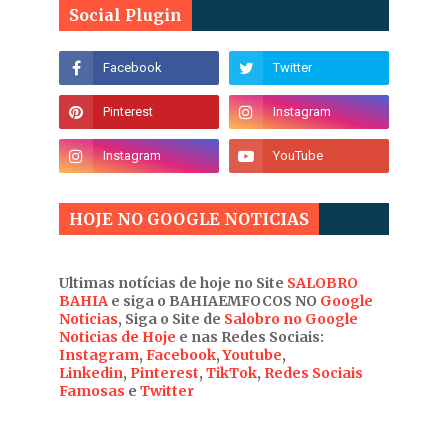
Social Plugin
HOJE NO GOOGLE NOTICIAS
Ultimas notícias de hoje no Site
SALOBRO
BAHIA
e siga o BAHIAEMFOCOS NO
Google
Noticias
, Siga o Site de
Salobro no Google
Noticias de Hoje
e nas Redes Sociais:
Instagram
,
Facebook
,
Youtube
,
Linkedin
,
Pinterest
,
TikTok
,
Redes Sociais
Famosas
e
Twitter