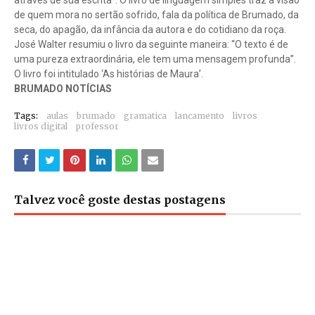
através de sua escrita”. O livro de linguagem simples traz a visão
de quem mora no sertão sofrido, fala da política de Brumado, da
seca, do apagão, da infância da autora e do cotidiano da roça.
José Walter resumiu o livro da seguinte maneira: “O texto é de
uma pureza extraordinária, ele tem uma mensagem profunda”.
O livro foi intitulado ‘As histórias de Maura’.
BRUMADO NOTÍCIAS
Tags:
aulas
brumado
gramatica
lancamento
livros
livros digital
professor
Talvez você goste destas postagens