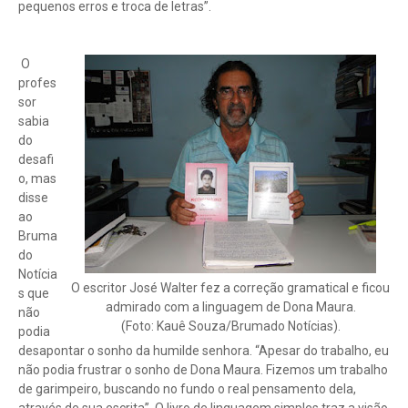
pequenos erros e troca de letras”.
O
profes
sor
sabia
do
desafi
o, mas
disse
ao
Bruma
do
Notícia
O escritor José Walter fez a correção gramatical e ficou
s que
admirado com a linguagem de Dona Maura.
não
(Foto: Kauê Souza/Brumado Notícias).
podia
desapontar o sonho da humilde senhora. “Apesar do trabalho, eu
não podia frustrar o sonho de Dona Maura. Fizemos um trabalho
de garimpeiro, buscando no fundo o real pensamento dela,