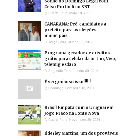
Sonho do Domingo Legal com
Celso Portiolli no SBT
Quarta-Feira, Maio 18, 2011
CANARANA: Pré-candidatos a
prefeito para as eleições
municipais
Terça-Feira, Junho 05, 2012
Programa gerador de créditos
grátis para celular da oi, tim, Vivo,
telemig e Claro
Segunda-Feira, Junho 30, 2014
É vergonhoso isso!!!!!!
Domingo, Fevereiro 18, 2007
Brasil Empata com o Uruguai em
Jogo Fraco na Fonte Nova
Quarta-Feira, Novembro 20, 2024
Ilderley Martins, um dos prováveis