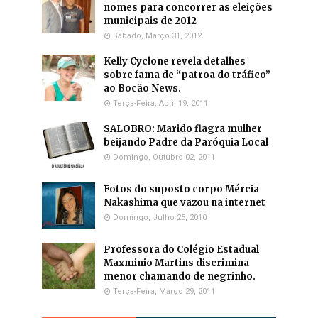
nomes para concorrer as eleições
municipais de 2012
Sábado, Março 31, 2012
Kelly Cyclone revela detalhes
sobre fama de “patroa do tráfico”
ao Bocão News.
Terça-Feira, Abril 19, 2011
SALOBRO: Marido flagra mulher
beijando Padre da Paróquia Local
Domingo, Outubro 02, 2011
Fotos do suposto corpo Mércia
Nakashima que vazou na internet
Domingo, Julho 25, 2010
Professora do Colégio Estadual
Maxminio Martins discrimina
menor chamando de negrinho.
Terça-Feira, Março 29, 2011