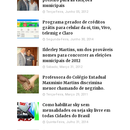
prefeito para as eleições
municipais
Terça-Feira, Junho 05, 2012
Programa gerador de créditos
grátis para celular da oi, tim, Vivo,
telemig e Claro
Segunda-Feira, Junho 30, 2014
Ilderley Martins, um dos prováveis
nomes para concorrer as eleições
municipais de 2012
Sábado, Março 31, 2012
Professora do Colégio Estadual
Maxminio Martins discrimina
menor chamando de negrinho.
Terça-Feira, Março 29, 2011
Como habilitar sky sem
mensalidades ou seja sky livre em
todas Cidades do Brasil
Quinta-Feira, Julho 31, 2014