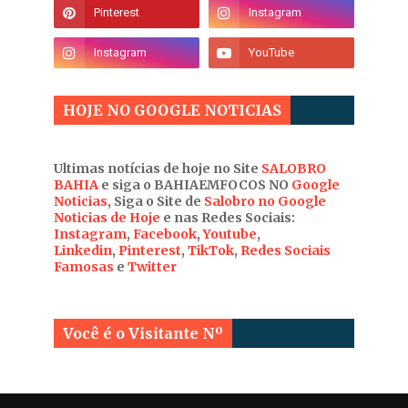
HOJE NO GOOGLE NOTICIAS
Ultimas notícias de hoje no Site
SALOBRO
BAHIA
e siga o BAHIAEMFOCOS NO
Google
Noticias
, Siga o Site de
Salobro no Google
Noticias de Hoje
e nas Redes Sociais:
Instagram
,
Facebook
,
Youtube
,
Linkedin
,
Pinterest
,
TikTok
,
Redes Sociais
Famosas
e
Twitter
Você é o Visitante Nº