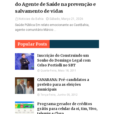
do Agente de Saúde na prevenção e
salvamento de vidas
Noticias da Bahia
Sábado, Março 21, 2026
Saúde Pública Em relato emocionante ao CastBahia,
agente comunitário Márcio …
Popular Posts
Inscrição do Construindo um
Sonho do Domingo Legal com
Celso Portiolli no SBT
Quarta-Feira, Maio 18, 2011
CANARANA: Pré-candidatos a
prefeito para as eleições
municipais
Terça-Feira, Junho 05, 2012
Programa gerador de créditos
grátis para celular da oi, tim, Vivo,
telemig e Claro