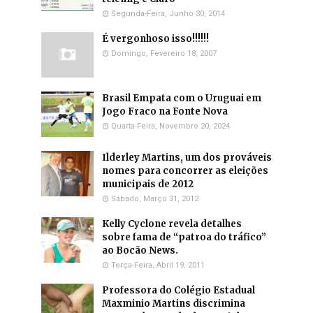
Segunda-Feira, Junho 30, 2014
É vergonhoso isso!!!!!!
Domingo, Fevereiro 18, 2007
Brasil Empata com o Uruguai em
Jogo Fraco na Fonte Nova
Quarta-Feira, Novembro 20, 2024
Ilderley Martins, um dos prováveis
nomes para concorrer as eleições
municipais de 2012
Sábado, Março 31, 2012
Kelly Cyclone revela detalhes
sobre fama de “patroa do tráfico”
ao Bocão News.
Terça-Feira, Abril 19, 2011
Professora do Colégio Estadual
Maxminio Martins discrimina