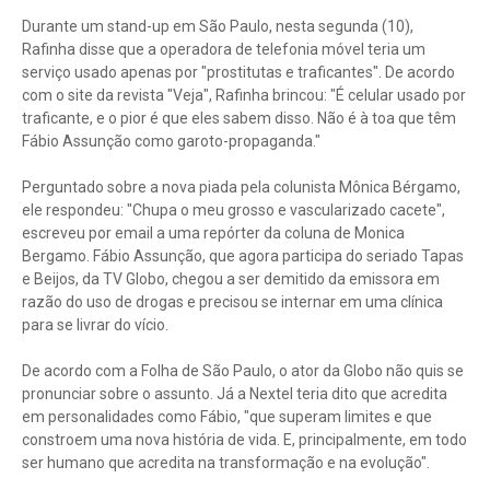
Durante um stand-up em São Paulo, nesta segunda (10),
Rafinha disse que a operadora de telefonia móvel teria um
serviço usado apenas por "prostitutas e traficantes". De acordo
com o site da revista "Veja", Rafinha brincou: "É celular usado por
traficante, e o pior é que eles sabem disso. Não é à toa que têm
Fábio Assunção como garoto-propaganda."
Perguntado sobre a nova piada pela colunista Mônica Bérgamo,
ele respondeu: "Chupa o meu grosso e vascularizado cacete",
escreveu por email a uma repórter da coluna de Monica
Bergamo. Fábio Assunção, que agora participa do seriado Tapas
e Beijos, da TV Globo, chegou a ser demitido da emissora em
razão do uso de drogas e precisou se internar em uma clínica
para se livrar do vício.
De acordo com a Folha de São Paulo, o ator da Globo não quis se
pronunciar sobre o assunto. Já a Nextel teria dito que acredita
em personalidades como Fábio, "que superam limites e que
constroem uma nova história de vida. E, principalmente, em todo
ser humano que acredita na transformação e na evolução".