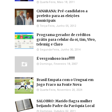
Quarta-Feira, Maio 18, 2011
CANARANA: Pré-candidatos a
prefeito para as eleições
municipais
Terça-Feira, Junho 05, 2012
Programa gerador de créditos
grátis para celular da oi, tim, Vivo,
telemig e Claro
Segunda-Feira, Junho 30, 2014
É vergonhoso isso!!!!!!
Domingo, Fevereiro 18, 2007
Brasil Empata com o Uruguai em
Jogo Fraco na Fonte Nova
Quarta-Feira, Novembro 20, 2024
SALOBRO: Marido flagra mulher
beijando Padre da Paróquia Local
Domingo, Outubro 02, 2011