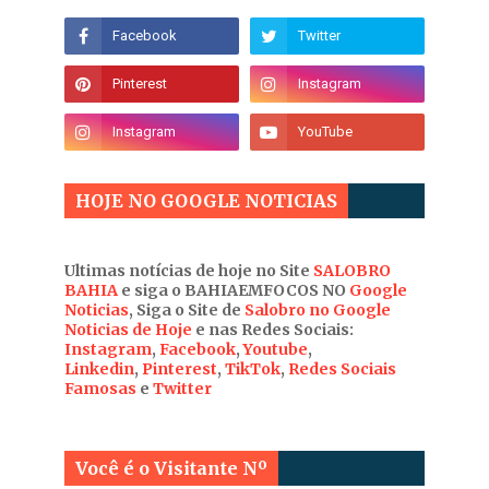
HOJE NO GOOGLE NOTICIAS
Ultimas notícias de hoje no Site
SALOBRO
BAHIA
e siga o BAHIAEMFOCOS NO
Google
Noticias
, Siga o Site de
Salobro no Google
Noticias de Hoje
e nas Redes Sociais:
Instagram
,
Facebook
,
Youtube
,
Linkedin
,
Pinterest
,
TikTok
,
Redes Sociais
Famosas
e
Twitter
Você é o Visitante Nº