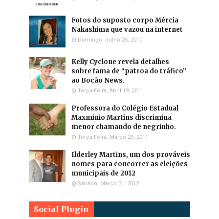
Fotos do suposto corpo Mércia
Nakashima que vazou na internet
Domingo, Julho 25, 2010
Kelly Cyclone revela detalhes
sobre fama de “patroa do tráfico”
ao Bocão News.
Terça-Feira, Abril 19, 2011
Professora do Colégio Estadual
Maxminio Martins discrimina
menor chamando de negrinho.
Terça-Feira, Março 29, 2011
Ilderley Martins, um dos prováveis
nomes para concorrer as eleições
municipais de 2012
Sábado, Março 31, 2012
Social Plugin