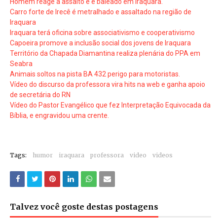
Homem reage a assalto e é baleado em Iraquara.
Carro forte de Irecê é metralhado e assaltado na região de
Iraquara
Iraquara terá oficina sobre associativismo e cooperativismo
Capoeira promove a inclusão social dos jovens de Iraquara
Território da Chapada Diamantina realiza plenária do PPA em
Seabra
Animais soltos na pista BA 432 perigo para motoristas.
Vídeo do discurso da professora vira hits na web e ganha apoio
de secretária do RN
Vídeo do Pastor Evangélico que fez Interpretação Equivocada da
Bíblia, e engravidou uma crente.
Tags:
humor
iraquara
professora
video
videos
Talvez você goste destas postagens