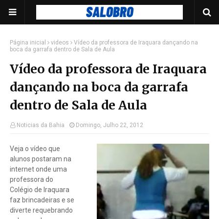
Página inicial
videos
Vídeo da professora de Iraquara dançando na
boca da garrafa dentro de Sala de Aula
Vídeo da professora de Iraquara
dançando na boca da garrafa
dentro de Sala de Aula
Noticias da Bahia
Domingo, Julho 22, 2012
Veja o vídeo que
alunos postaram na
internet onde uma
professora do
Colégio de Iraquara
faz brincadeiras e se
diverte requebrando