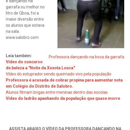
e dançando na
garrafa ou melhor no
litro de Qboa, foi a
maior diversão entre
os alunos que estava
na sala.
www.salobro.com
Leia também:
Professora dançando na boca da garrafa
Vídeo do concurso
de beleza a "Noite da Xoxota Louca"
Vídeo do estuprador sendo queimado vivo pela população
Professora é acusada de cobrar propina para aumentar nota
em Colégio do Distrito de Salobro.
Alunos filmam brigas entre meninas dentro das escolas
Vídeo do ladrão apanhando da população que quase morre
ASSISTA ABAIXO O VÍDEO DA PROFESSORA DANÇANDO NA