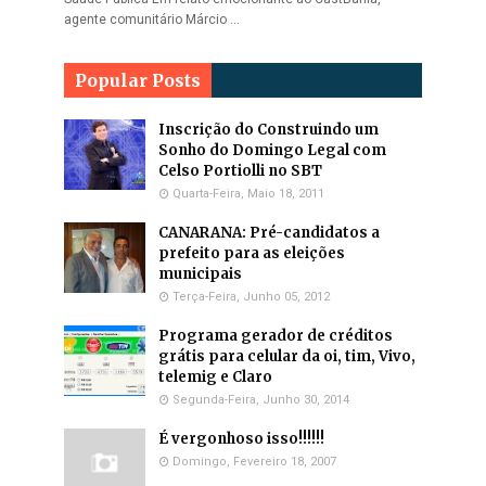
agente comunitário Márcio …
Popular Posts
Inscrição do Construindo um
Sonho do Domingo Legal com
Celso Portiolli no SBT
Quarta-Feira, Maio 18, 2011
CANARANA: Pré-candidatos a
prefeito para as eleições
municipais
Terça-Feira, Junho 05, 2012
Programa gerador de créditos
grátis para celular da oi, tim, Vivo,
telemig e Claro
Segunda-Feira, Junho 30, 2014
É vergonhoso isso!!!!!!
Domingo, Fevereiro 18, 2007