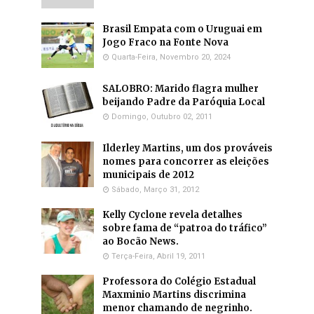
Brasil Empata com o Uruguai em
Jogo Fraco na Fonte Nova
Quarta-Feira, Novembro 20, 2024
SALOBRO: Marido flagra mulher
beijando Padre da Paróquia Local
Domingo, Outubro 02, 2011
Ilderley Martins, um dos prováveis
nomes para concorrer as eleições
municipais de 2012
Sábado, Março 31, 2012
Kelly Cyclone revela detalhes
sobre fama de “patroa do tráfico”
ao Bocão News.
Terça-Feira, Abril 19, 2011
Professora do Colégio Estadual
Maxminio Martins discrimina
menor chamando de negrinho.