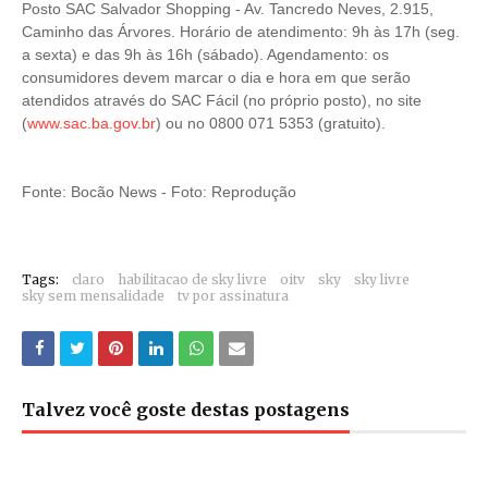
Posto SAC Salvador Shopping - Av. Tancredo Neves, 2.915,
Caminho das Árvores. Horário de atendimento: 9h às 17h (seg.
a sexta) e das 9h às 16h (sábado). Agendamento: os
consumidores devem marcar o dia e hora em que serão
atendidos através do SAC Fácil (no próprio posto), no site
(
www.sac.ba.gov.br
) ou no 0800 071 5353 (gratuito).
Fonte: Bocão News - Foto: Reprodução
Tags:
claro
habilitacao de sky livre
oitv
sky
sky livre
sky sem mensalidade
tv por assinatura
Talvez você goste destas postagens