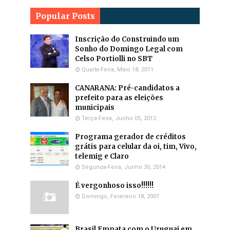
Popular Posts
Inscrição do Construindo um
Sonho do Domingo Legal com
Celso Portiolli no SBT
Quarta-Feira, Maio 18, 2011
CANARANA: Pré-candidatos a
prefeito para as eleições
municipais
Terça-Feira, Junho 05, 2012
Programa gerador de créditos
grátis para celular da oi, tim, Vivo,
telemig e Claro
Segunda-Feira, Junho 30, 2014
É vergonhoso isso!!!!!!
Domingo, Fevereiro 18, 2007
Brasil Empata com o Uruguai em