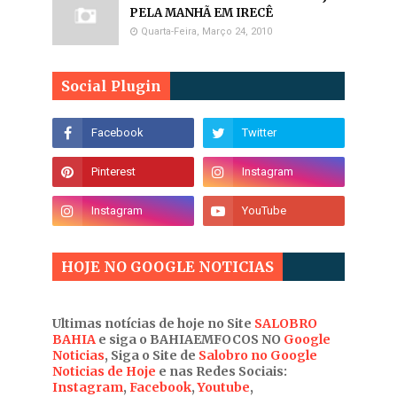
PELA MANHÃ EM IRECÊ
Quarta-Feira, Março 24, 2010
Social Plugin
HOJE NO GOOGLE NOTICIAS
Ultimas notícias de hoje no Site
SALOBRO
BAHIA
e siga o BAHIAEMFOCOS NO
Google
Noticias
, Siga o Site de
Salobro no Google
Noticias de Hoje
e nas Redes Sociais:
Instagram
,
Facebook
,
Youtube
,