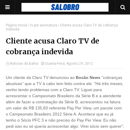
Página inicial
tv por assinatura
Cliente acusa Claro TV de cobrança
indevida
Cliente acusa Claro TV de
cobrança indevida
Noticias da Bahia
Quarta-Feira, Agosto 29, 2012
Um cliente da Claro TV denunciou ao
Bocão News
"cobranças
abusivas" que a TV à cabo tem feito contra ele. "Há três meses,
venho tendo problemas com a Claro TV. Liguei para
acrescentar o Campeonato Brasileiro da Série B e a atendente
além de fazer a contratação da Série B, acrescentou na fatura
um valor de R$ 135,83 referente Pay Per View, um pacote com
o Campeonato Brasileiro 2012 Série A. Acontece que eu já
tenho o Sócio PFC 3 e não preciso do Pay Per View. Eu não
pedi isso eu só queria acrescentar algo. Virei sócio sem querer",