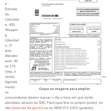
e -
Estrada
da
Liberdad
e, 405,
Shoppin
g
Liberdad
e, 2º
piso.
Atendim
ento: 9h
às 17h
(seg. a
sexta).
Agenda
mento:
Clique na imagerm para ampliar
os
consumidores devem marcar o dia e hora em que serão
atendidos através do SAC Fácil (que fica no próprio posto), no
site (
www.sac.ba.gov.br
) ou no 0800 071 5353 (gratuito).