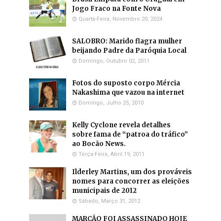
Jogo Fraco na Fonte Nova
Quarta-Feira, Novembro 20, 2024
SALOBRO: Marido flagra mulher
beijando Padre da Paróquia Local
Domingo, Outubro 02, 2011
Fotos do suposto corpo Mércia
Nakashima que vazou na internet
Domingo, Julho 25, 2010
Kelly Cyclone revela detalhes
sobre fama de “patroa do tráfico”
ao Bocão News.
Terça-Feira, Abril 19, 2011
Ilderley Martins, um dos prováveis
nomes para concorrer as eleições
municipais de 2012
Sábado, Março 31, 2012
MARCÃO FOI ASSASSINADO HOJE