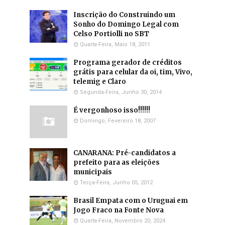
Inscrição do Construindo um
Sonho do Domingo Legal com
Celso Portiolli no SBT
Quarta-Feira, Maio 18, 2011
Programa gerador de créditos
grátis para celular da oi, tim, Vivo,
telemig e Claro
Segunda-Feira, Junho 30, 2014
É vergonhoso isso!!!!!!
Domingo, Fevereiro 18, 2007
CANARANA: Pré-candidatos a
prefeito para as eleições
municipais
Terça-Feira, Junho 05, 2012
Brasil Empata com o Uruguai em
Jogo Fraco na Fonte Nova
Quarta-Feira, Novembro 20, 2024