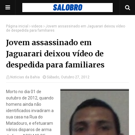
Página inicial
videos
Jovem assassinado em Jaguarari deixou vídeo
de despedida para familiares
Jovem assassinado em
Jaguarari deixou vídeo de
despedida para familiares
Noticias da Bahia
Sábado, Outubro 27, 2012
Morto no dia 01 de
outubro de 2012, quando
homens ainda não
identificados invadiram a
sua casa na Rua do
Matadouro, e efetuaram
vários disparos de arma