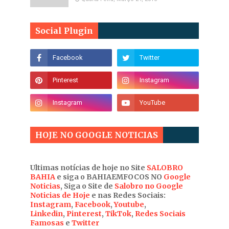
Social Plugin
HOJE NO GOOGLE NOTICIAS
Ultimas notícias de hoje no Site
SALOBRO
BAHIA
e siga o BAHIAEMFOCOS NO
Google
Noticias
, Siga o Site de
Salobro no Google
Noticias de Hoje
e nas Redes Sociais:
Instagram
,
Facebook
,
Youtube
,
Linkedin
,
Pinterest
,
TikTok
,
Redes Sociais
Famosas
e
Twitter