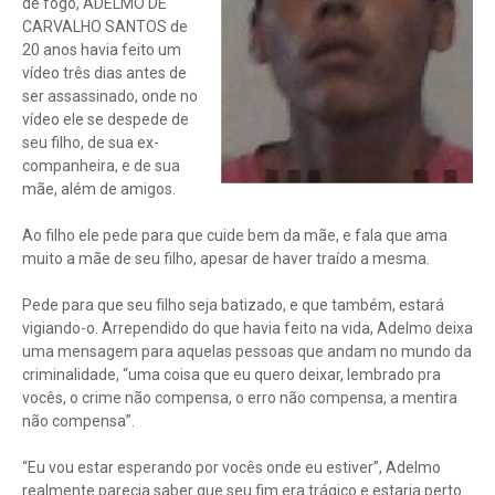
de fogo, ADELMO DE
CARVALHO SANTOS de
20 anos havia feito um
vídeo três dias antes de
ser assassinado, onde no
vídeo ele se despede de
seu filho, de sua ex-
companheira, e de sua
mãe, além de amigos.
Ao filho ele pede para que cuide bem da mãe, e fala que ama
muito a mãe de seu filho, apesar de haver traído a mesma.
Pede para que seu filho seja batizado, e que também, estará
vigiando-o. Arrependido do que havia feito na vida, Adelmo deixa
uma mensagem para aquelas pessoas que andam no mundo da
criminalidade, “uma coisa que eu quero deixar, lembrado pra
vocês, o crime não compensa, o erro não compensa, a mentira
não compensa”.
“Eu vou estar esperando por vocês onde eu estiver”, Adelmo
realmente parecia saber que seu fim era trágico e estaria perto.