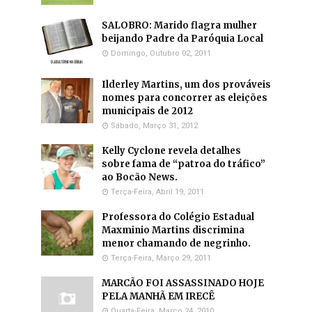
SALOBRO: Marido flagra mulher
beijando Padre da Paróquia Local
Domingo, Outubro 02, 2011
Ilderley Martins, um dos prováveis
nomes para concorrer as eleições
municipais de 2012
Sábado, Março 31, 2012
Kelly Cyclone revela detalhes
sobre fama de “patroa do tráfico”
ao Bocão News.
Terça-Feira, Abril 19, 2011
Professora do Colégio Estadual
Maxminio Martins discrimina
menor chamando de negrinho.
Terça-Feira, Março 29, 2011
MARCÃO FOI ASSASSINADO HOJE
PELA MANHÃ EM IRECÊ
Quarta-Feira, Março 24, 2010