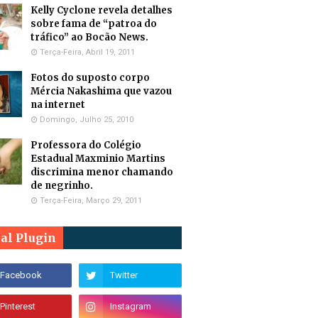
Kelly Cyclone revela detalhes
sobre fama de “patroa do
tráfico” ao Bocão News.
Terça-Feira, Abril 19, 2011
Fotos do suposto corpo
Mércia Nakashima que vazou
na internet
Domingo, Julho 25, 2010
Professora do Colégio
Estadual Maxminio Martins
discrimina menor chamando
de negrinho.
Terça-Feira, Março 29, 2011
ial Plugin