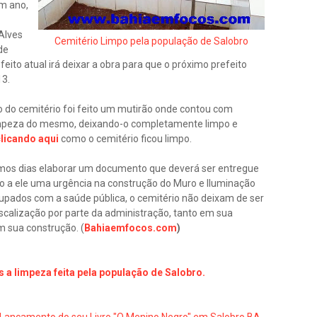
um ano,
Alves
Cemitério Limpo pela população de Salobro
de
eito atual irá deixar a obra para que o próximo prefeito
13.
o do cemitério foi feito um mutirão onde contou com
mpeza do mesmo, deixando-o completamente limpo e
licando aqui
como o cemitério ficou limpo.
os dias elaborar um documento que deverá ser entregue
ndo a ele uma urgência na construção do Muro e Iluminação
eocupados com
a saúde pública, o cemitério não deixam de ser
fiscalização por parte da administração, tanto em sua
 sua construção. (
Bahiaemfocos.com
)
s a limpeza feita pela população de Salobro.