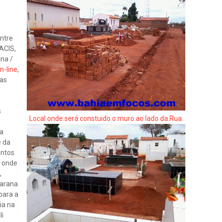
ntre
ACIS,
na /
n-line
,
jas
s
Local onde será constuido o muro ao lado da Rua.
o
a
e da
untos
l onde
,
narana
para a
ia na
li