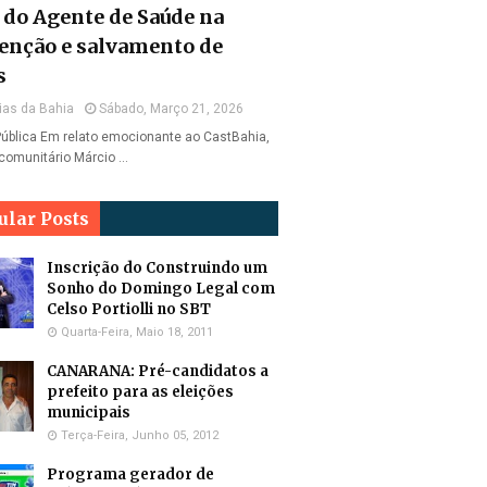
l do Agente de Saúde na
enção e salvamento de
s
ias da Bahia
Sábado, Março 21, 2026
ública Em relato emocionante ao CastBahia,
comunitário Márcio …
ular Posts
Inscrição do Construindo um
Sonho do Domingo Legal com
Celso Portiolli no SBT
Quarta-Feira, Maio 18, 2011
CANARANA: Pré-candidatos a
prefeito para as eleições
municipais
Terça-Feira, Junho 05, 2012
Programa gerador de