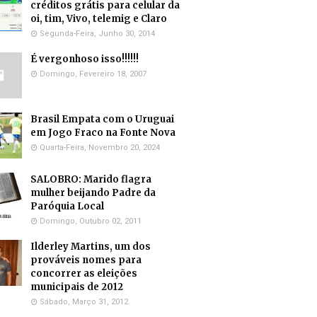
créditos grátis para celular da
oi, tim, Vivo, telemig e Claro
Segunda-Feira, Junho 30, 2014
É vergonhoso isso!!!!!!
Domingo, Fevereiro 18, 2007
Brasil Empata com o Uruguai
em Jogo Fraco na Fonte Nova
Quarta-Feira, Novembro 20, 2024
SALOBRO: Marido flagra
mulher beijando Padre da
Paróquia Local
Domingo, Outubro 02, 2011
Ilderley Martins, um dos
prováveis nomes para
concorrer as eleições
municipais de 2012
Sábado, Março 31, 2012