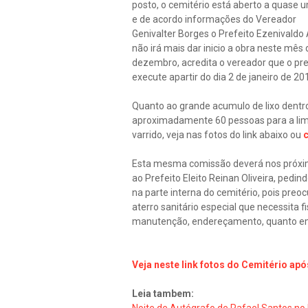
posto, o cemitério está aberto a quase 
e de acordo informações do Vereador
Genivalter Borges o Prefeito Ezenivaldo 
não irá mais dar inicio a obra neste mês 
dezembro, acredita o vereador que o pref
execute apartir do dia 2 de janeiro de 20
Quanto ao grande acumulo de lixo dentr
aproximadamente 60 pessoas para a li
varrido, veja nas fotos do link abaixo ou
c
Esta mesma comissão deverá nos próxim
ao Prefeito Eleito Reinan Oliveira, pedi
na parte interna do cemitério, pois pr
aterro sanitário especial que necessita 
manutenção, endereçamento, quanto em
Veja neste link fotos do Cemitério apó
Leia tambem: