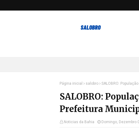
Página inicial
salobro
SALOBRO: População l
SALOBRO: Populaçã
Prefeitura Municip
Noticias da Bahia
Domingo, Dezembro 0