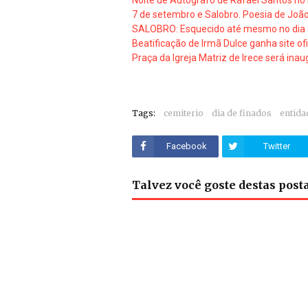
Noite de Autógrafo de Rafael Santos no
7 de setembro e Salobro. Poesia de Joã
SALOBRO: Esquecido até mesmo no dia do 
Beatificação de Irmã Dulce ganha site ofi
Praça da Igreja Matriz de Irece será ina
Tags:
cemiterio
dia de finados
entida
Facebook
Twitter
Talvez você goste destas pos