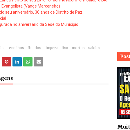
 Lancamento do seu Livro "O Menino Negro" em Salobro BA.
o Evangelista (Vange Marceneiro)
seu aniversário, 30 anos de Distrito de Paz.
cial
ugurada no aniversário da Sede do Municipio
des
entulhos
finados
limpeza
lixo
mortos
salobro
Pos
SALV
tagens
Muit