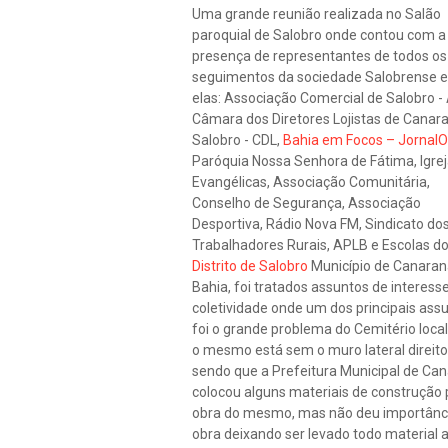
Uma grande reunião realizada no Salão
paroquial de Salobro onde contou com a
presença de representantes de todos os
seguimentos da sociedade Salobrense e
elas: Associação Comercial de Salobro - 
Câmara dos Diretores Lojistas de Canara
Salobro - CDL,
Bahia em Focos – JornalO
Paróquia Nossa Senhora de Fátima, Igre
Evangélicas, Associação Comunitária,
Conselho de Segurança, Associação
Desportiva, Rádio Nova FM, Sindicato do
Trabalhadores Rurais, APLB e Escolas d
Distrito de Salobro
Município de Canaran
Bahia, foi tratados assuntos de interess
coletividade onde um dos principais ass
foi o grande problema do Cemitério loca
o mesmo está sem o muro lateral direito
sendo que a Prefeitura Municipal de Ca
colocou alguns materiais de construção 
obra do mesmo, mas não deu importânc
obra deixando ser levado todo material a