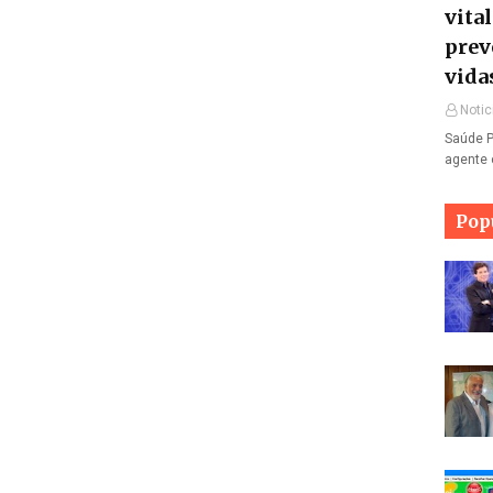
vita
prev
vida
Notic
Saúde P
agente 
Pop