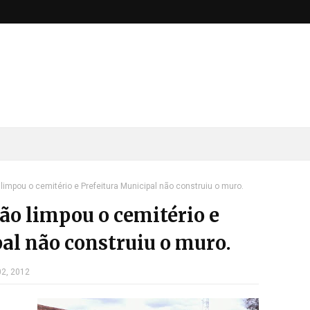
impou o cemitério e Prefeitura Municipal não construiu o muro.
o limpou o cemitério e
al não construiu o muro.
2, 2012