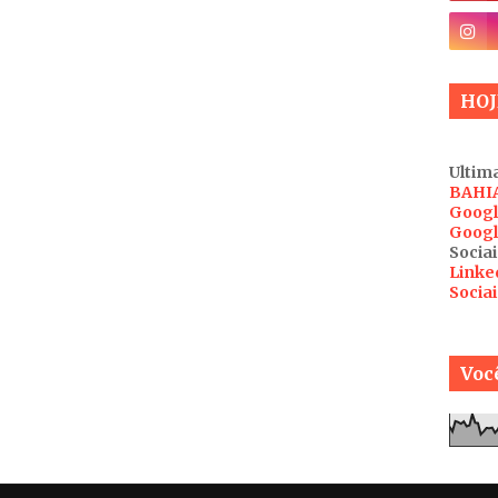
HOJ
Ultima
BAHI
Googl
Googl
Sociai
Linke
Socia
Você