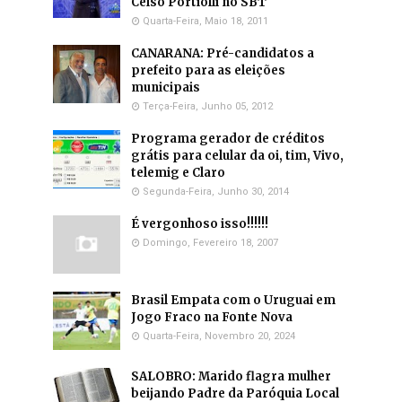
Celso Portiolli no SBT
Quarta-Feira, Maio 18, 2011
CANARANA: Pré-candidatos a
prefeito para as eleições
municipais
Terça-Feira, Junho 05, 2012
Programa gerador de créditos
grátis para celular da oi, tim, Vivo,
telemig e Claro
Segunda-Feira, Junho 30, 2014
É vergonhoso isso!!!!!!
Domingo, Fevereiro 18, 2007
Brasil Empata com o Uruguai em
Jogo Fraco na Fonte Nova
Quarta-Feira, Novembro 20, 2024
SALOBRO: Marido flagra mulher
beijando Padre da Paróquia Local