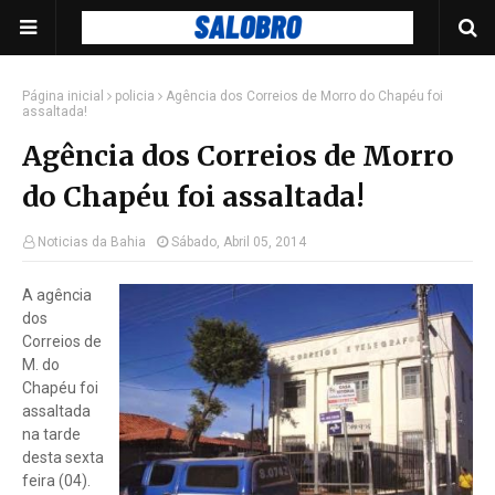
Página inicial
policia
Agência dos Correios de Morro do Chapéu foi
assaltada!
Agência dos Correios de Morro
do Chapéu foi assaltada!
Noticias da Bahia
Sábado, Abril 05, 2014
A agência
dos
Correios de
M. do
Chapéu foi
assaltada
na tarde
desta sexta
feira (04).