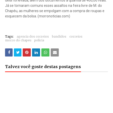
dela foi levada, além dos documentos a quantia de 400,00 reais.
Já se tornaram comuns esses assaltos na feira livre de M. do
Chapéu, as mulheres se empolgam com a compra de roupas e
esquecem da bolsa. (morronoticias.com)
Tags:
agencia dos correios
bandidos
correios
morro do chapeu
policia
Talvez você goste destas postagens