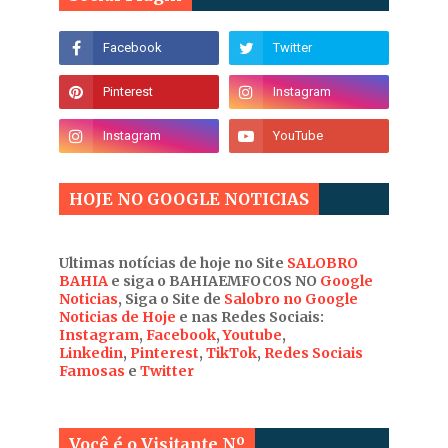
HOJE NO GOOGLE NOTICIAS
Ultimas notícias de hoje no Site
SALOBRO
BAHIA
e siga o BAHIAEMFOCOS NO
Google
Noticias
, Siga o Site de
Salobro no Google
Noticias de Hoje
e nas Redes Sociais:
Instagram
,
Facebook
,
Youtube
,
Linkedin
,
Pinterest
,
TikTok
,
Redes Sociais
Famosas
e
Twitter
Você é o Visitante Nº