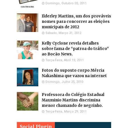
Domingo, Outubro 02, 2011
Ilderley Martins, um dos prováveis
nomes para concorrer as eleições
municipais de 2012
Sábado, Março 31, 2012
Kelly Cyclone revela detalhes
sobre fama de “patroa do tráfico”
ao Bocão News.
Terça-Feira, Abril 19, 2011
Fotos do suposto corpo Mércia
Nakashima que vazou na internet
Domingo, Julho 25, 2010
Professora do Colégio Estadual
Maxminio Martins discrimina
menor chamando de negrinho.
Terça-Feira, Março 29, 2011
Social Plugin