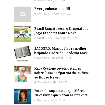
Sábado, Março 31, 2012
É vergonhoso isso!!!!!!
Domingo, Fevereiro 18, 2007
Brasil Empata com o Uruguai em
Jogo Fraco na Fonte Nova
Quarta-Feira, Novembro 20, 2024
SALOBRO: Marido flagra mulher
beijando Padre da Paróquia Local
Domingo, Outubro 02, 2011
Kelly Cyclone revela detalhes
sobre fama de “patroa do tráfico”
ao Bocão News.
Terça-Feira, Abril 19, 2011
Fotos do suposto corpo Mércia
Nakashima que vazou na internet
Domingo, Julho 25, 2010