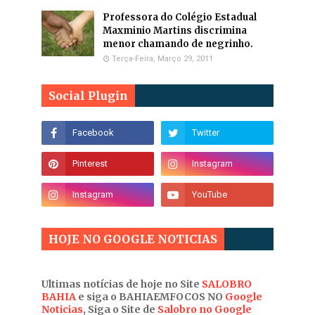
Professora do Colégio Estadual
Maxminio Martins discrimina
menor chamando de negrinho.
Terça-Feira, Março 29, 2011
Social Plugin
HOJE NO GOOGLE NOTICIAS
Ultimas notícias de hoje no Site
SALOBRO
BAHIA
e siga o BAHIAEMFOCOS NO
Google
Noticias
, Siga o Site de
Salobro no Google