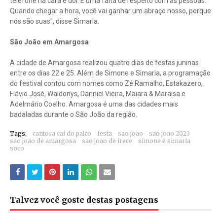
telefone na cara e dói. É uma falta de respeito com as pessoas.
Quando chegar a hora, você vai ganhar um abraço nosso, porque
nós são suas", disse Simaria.
São João em Amargosa
A cidade de Amargosa realizou quatro dias de festas juninas
entre os dias 22 e 25. Além de Simone e Simaria, a programação
do festival contou com nomes como Zé Ramalho, Estakazero,
Flávio José, Waldonys, Danniel Vieira, Maiara & Maraisa e
Adelmário Coelho. Amargosa é uma das cidades mais
badaladas durante o São João da região.
Tags:
cantora cai do palco
festa
sao joao
sao joao 2023
sao joao de amargosa
sao joao de irece
simone e simaria
soco
Talvez você goste destas postagens