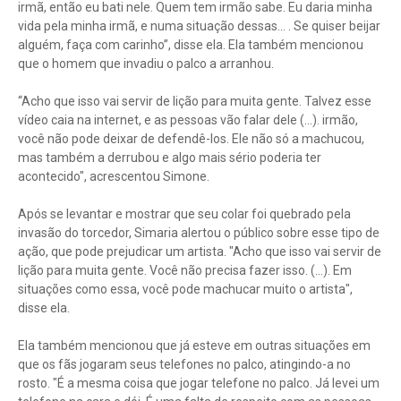
irmã, então eu bati nele. Quem tem irmão sabe. Eu daria minha
vida pela minha irmã, e numa situação dessas... . Se quiser beijar
alguém, faça com carinho”, disse ela. Ela também mencionou
que o homem que invadiu o palco a arranhou.
“Acho que isso vai servir de lição para muita gente. Talvez esse
vídeo caia na internet, e as pessoas vão falar dele (...). irmão,
você não pode deixar de defendê-los. Ele não só a machucou,
mas também a derrubou e algo mais sério poderia ter
acontecido", acrescentou Simone.
Após se levantar e mostrar que seu colar foi quebrado pela
invasão do torcedor, Simaria alertou o público sobre esse tipo de
ação, que pode prejudicar um artista. "Acho que isso vai servir de
lição para muita gente. Você não precisa fazer isso. (...). Em
situações como essa, você pode machucar muito o artista",
disse ela.
Ela também mencionou que já esteve em outras situações em
que os fãs jogaram seus telefones no palco, atingindo-a no
rosto. "É a mesma coisa que jogar telefone no palco. Já levei um