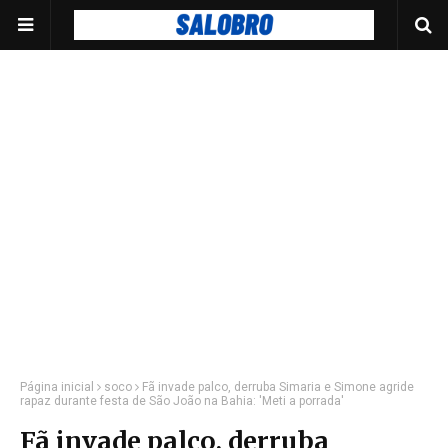
Página inicial
soco
Fã invade palco, derruba Simaria e Simone agride
rapaz durante festa de São João na Bahia: 'Meti a porrada'
Fã invade palco, derruba