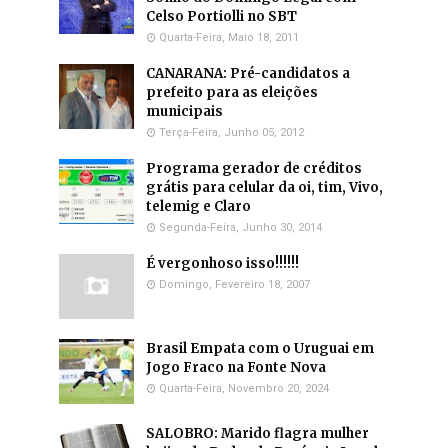
Celso Portiolli no SBT
Quarta-Feira, Maio 18, 2011
CANARANA: Pré-candidatos a
prefeito para as eleições
municipais
Terça-Feira, Junho 05, 2012
Programa gerador de créditos
grátis para celular da oi, tim, Vivo,
telemig e Claro
Segunda-Feira, Junho 30, 2014
É vergonhoso isso!!!!!!
Domingo, Fevereiro 18, 2007
Brasil Empata com o Uruguai em
Jogo Fraco na Fonte Nova
Quarta-Feira, Novembro 20, 2024
SALOBRO: Marido flagra mulher