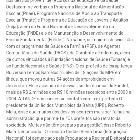
dos desvios provém de recursos da educação e da saúde.
Destacam-se verbas do Programa Nacional de Alimentação
Escolar (Pnae), Programa Nacional de Apoio ao Transporte
Escolar (Pnate) e Programa de Educação de Jovens e Adultos
(Peja); além do Fundo Nacional de Desenvolvimento da
Educação (FNDE) e o de Manutenção e Desenvolvimento do
Ensino Fundamental (Fundef). Na saúde, os maiores desvios são
com os programas de Saúde da Família (PSF), de Agentes
Comunitários de Saúde (PACS), de Combate a Endemias, além
de outros vinculados à Fundação Nacional de Saúde (Funasa) e
ao Fundo Nacional de Saúde (FNS). O ex-prefeito de Ibirapitanga
Ruiverson Lemos Barcelos foi alvo de 18 ações do MPF em
Ilhéus, que moveu outras 54 ações de improbidade em
dezembro. Ele é acusado de desviar, só de recursos do Fundef,
mais de R$ 2 milhões dos R$ 10 milhões recebidos entre 2003 e
2004. A TARDE não conseguiu contato com o ex-prefeito O
presidente da União dos Municípios da Bahia (UPB), Roberto
Maia, disse que muitos dos desvios ocorrem mais por falhas na
administração que por má-fé. “Os prefeitos são retrato da
sociedade. Muitos não têm preparo para gestão”, disse Roberto
Maia. Denunciado - O ministro Geddel Vieira Lima (Integração
Nacional) foi denunciado pela Procuradoria Regional Eleitoral por