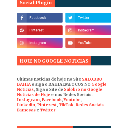
Social Plugin
HOJE NO GOOGLE NOTICIAS
Ultimas notícias de hoje no Site
SALOBRO
BAHIA
e siga o BAHIAEMFOCOS NO
Google
Noticias
, Siga o Site de
Salobro no Google
Noticias de Hoje
e nas Redes Sociais:
Instagram
,
Facebook
,
Youtube
,
Linkedin
,
Pinterest
,
TikTok
,
Redes Sociais
Famosas
e
Twitter