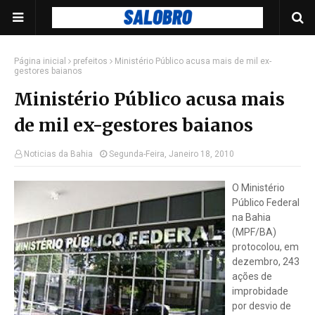
Página inicial
prefeitos
Ministério Público acusa mais de mil ex-
gestores baianos
Ministério Público acusa mais
de mil ex-gestores baianos
Noticias da Bahia
Segunda-Feira, Janeiro 18, 2010
O Ministério
Público Federal
na Bahia
(MPF/BA)
protocolou, em
dezembro, 243
ações de
improbidade
por desvio de