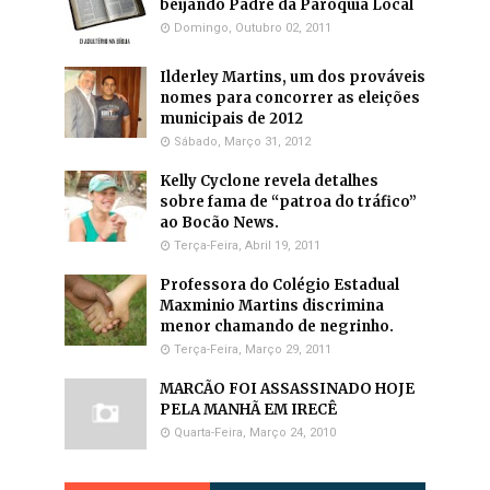
beijando Padre da Paróquia Local
Domingo, Outubro 02, 2011
Ilderley Martins, um dos prováveis
nomes para concorrer as eleições
municipais de 2012
Sábado, Março 31, 2012
Kelly Cyclone revela detalhes
sobre fama de “patroa do tráfico”
ao Bocão News.
Terça-Feira, Abril 19, 2011
Professora do Colégio Estadual
Maxminio Martins discrimina
menor chamando de negrinho.
Terça-Feira, Março 29, 2011
MARCÃO FOI ASSASSINADO HOJE
PELA MANHÃ EM IRECÊ
Quarta-Feira, Março 24, 2010