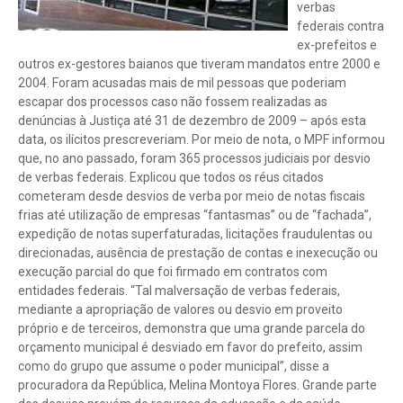
verbas
federais contra
ex-prefeitos e
outros ex-gestores baianos que tiveram mandatos entre 2000 e
2004. Foram acusadas mais de mil pessoas que poderiam
escapar dos processos caso não fossem realizadas as
denúncias à Justiça até 31 de dezembro de 2009 – após esta
data, os ilícitos prescreveriam. Por meio de nota, o MPF informou
que, no ano passado, foram 365 processos judiciais por desvio
de verbas federais. Explicou que todos os réus citados
cometeram desde desvios de verba por meio de notas fiscais
frias até utilização de empresas “fantasmas” ou de “fachada”,
expedição de notas superfaturadas, licitações fraudulentas ou
direcionadas, ausência de prestação de contas e inexecução ou
execução parcial do que foi firmado em contratos com
entidades federais. “Tal malversação de verbas federais,
mediante a apropriação de valores ou desvio em proveito
próprio e de terceiros, demonstra que uma grande parcela do
orçamento municipal é desviado em favor do prefeito, assim
como do grupo que assume o poder municipal”, disse a
procuradora da República, Melina Montoya Flores. Grande parte