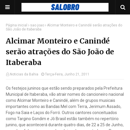
Página inicial
sao joao
Alcimar Monteiro e Canindé serão atrações do
São João de Itaberaba
Alcimar Monteiro e Canindé
serão atrações do São João de
Itaberaba
Noticias da Bahia
Terça-Feira, Junho 21, 2011
Os festejos juninos que estão sendo preparados pela Prefeitura
Municipal de Itaberaba, vão atrair nomes do cancioneiro nacional
como Alcimar Monteiro e Canindé, além de grupos musicais
importantes como as Bandas Mel com Terra, Jerimum Assado,
Fogo na Saia e Laços do Forró. Outros cantores conceituados
como Targino Gondim e Jô Brasil estão também no repertório
junino, que acontecerá durante quatro dias, de 22 a 25 de Junho,