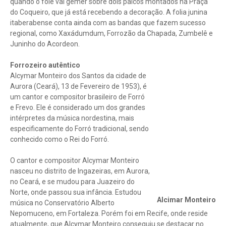
quando o fole vai gemer sobre dois palcos montados na Praça
do Coqueiro, que já está recebendo a decoração. A folia junina
itaberabense conta ainda com as bandas que fazem sucesso
regional, como Xaxádumdum, Forrozão da Chapada, Zumbelê e
Juninho do Acordeon.
Forrozeiro autêntico
Alcymar Monteiro dos Santos da cidade de
Aurora (Ceará), 13 de Fevereiro de 1953), é
um cantor e compositor brasileiro de Forró
e Frevo. Ele é considerado um dos grandes
intérpretes da música nordestina, mais
especificamente do Forró tradicional, sendo
conhecido como o Rei do Forró.
O cantor e compositor Alcymar Monteiro
nasceu no distrito de Ingazeiras, em Aurora,
no Ceará, e se mudou para Juazeiro do
Norte, onde passou sua infância. Estudou
Alcimar Monteiro
música no Conservatório Alberto
Nepomuceno, em Fortaleza. Porém foi em Recife, onde reside
atualmente, que Alcymar Monteiro conseguiu se destacar no