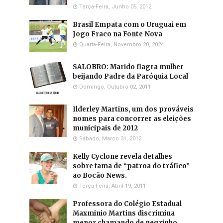
Terça-Feira, Junho 05, 2012
Brasil Empata com o Uruguai em
Jogo Fraco na Fonte Nova
Quarta-Feira, Novembro 20, 2024
SALOBRO: Marido flagra mulher
beijando Padre da Paróquia Local
Domingo, Outubro 02, 2011
Ilderley Martins, um dos prováveis
nomes para concorrer as eleições
municipais de 2012
Sábado, Março 31, 2012
Kelly Cyclone revela detalhes
sobre fama de “patroa do tráfico”
ao Bocão News.
Terça-Feira, Abril 19, 2011
Professora do Colégio Estadual
Maxminio Martins discrimina
menor chamando de negrinho.