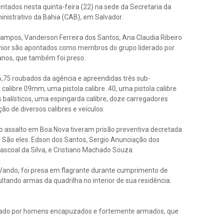
ntados nesta quinta-feira (22) na sede da Secretaria da
nistrativo da Bahia (CAB), em Salvador.
ampos, Vanderson Ferreira dos Santos, Ana Claudia Ribeiro
Júnior são apontados como membros do grupo liderado por
 anos, que também foi preso.
75 roubados da agência e apreendidas três sub-
alibre 09mm, uma pistola calibre .40, uma pistola calibre
tes balísticos, uma espingarda calibre, doze carregadores
o de diversos calibres e veículos.
no assalto em Boa Nova tiveram prisão preventiva decretada
. São eles: Edson dos Santos, Sergio Anunciação dos
Pascoal da Silva, e Cristiano Machado Souza.
Vando, foi presa em flagrante durante cumprimento de
tando armas da quadrilha no interior de sua residência.
altado por homens encapuzados e fortemente armados, que