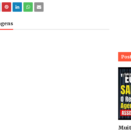
tagens
Pos
SALV
Muit