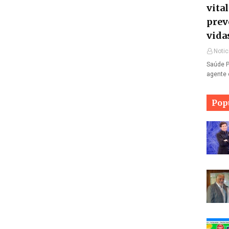
vita
prev
vida
Notic
Saúde P
agente 
Pop