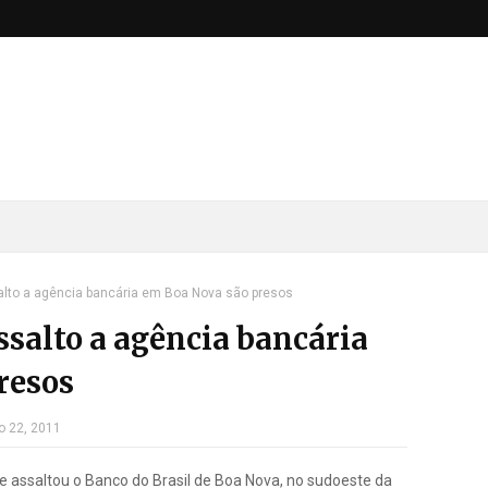
alto a agência bancária em Boa Nova são presos
assalto a agência bancária
resos
o 22, 2011
ue assaltou o Banco do Brasil de Boa Nova, no sudoeste da