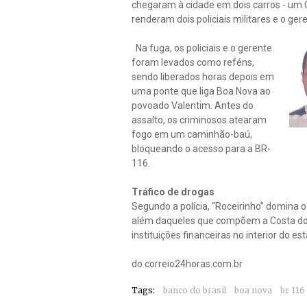
chegaram à cidade em dois carros - um C
renderam dois policiais militares e o gere
Na fuga, os policiais e o gerente
foram levados como reféns,
sendo liberados horas depois em
uma ponte que liga Boa Nova ao
povoado Valentim. Antes do
assalto, os criminosos atearam
fogo em um caminhão-baú,
bloqueando o acesso para a BR-
116.
Tráfico de drogas
Segundo a polícia, “Roceirinho” domina o 
além daqueles que compõem a Costa do D
instituições financeiras no interior do es
do correio24horas.com.br
Tags:
banco do brasil
boa nova
br 116