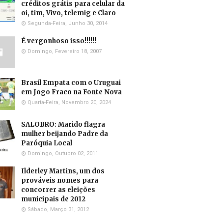
créditos grátis para celular da
oi, tim, Vivo, telemig e Claro
Segunda-Feira, Junho 30, 2014
É vergonhoso isso!!!!!!
Domingo, Fevereiro 18, 2007
Brasil Empata com o Uruguai
em Jogo Fraco na Fonte Nova
Quarta-Feira, Novembro 20, 2024
SALOBRO: Marido flagra
mulher beijando Padre da
Paróquia Local
Domingo, Outubro 02, 2011
Ilderley Martins, um dos
prováveis nomes para
concorrer as eleições
municipais de 2012
Sábado, Março 31, 2012