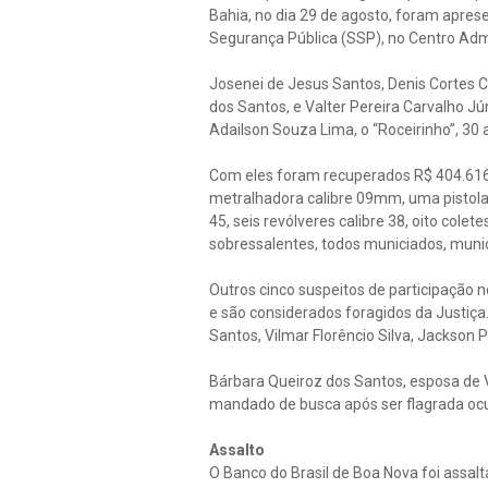
Bahia, no dia 29 de agosto, foram aprese
Segurança Pública (SSP), no Centro Admi
Josenei de Jesus Santos, Denis Cortes C
dos Santos, e Valter Pereira Carvalho 
Adailson Souza Lima, o “Roceirinho”, 30
Com eles foram recuperados R$ 404.616,
metralhadora calibre 09mm, uma pistola c
45, seis revólveres calibre 38, oito cole
sobressalentes, todos municiados, muniçã
Outros cinco suspeitos de participação 
e são considerados foragidos da Justiça
Santos, Vilmar Florêncio Silva, Jackson 
Bárbara Queiroz dos Santos, esposa de 
mandado de busca após ser flagrada ocul
Assalto
O Banco do Brasil de Boa Nova foi ass