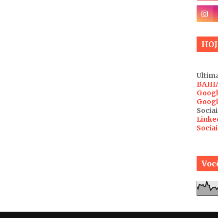
HOJ
Ultima
BAHI
Googl
Googl
Sociai
Linke
Socia
Você