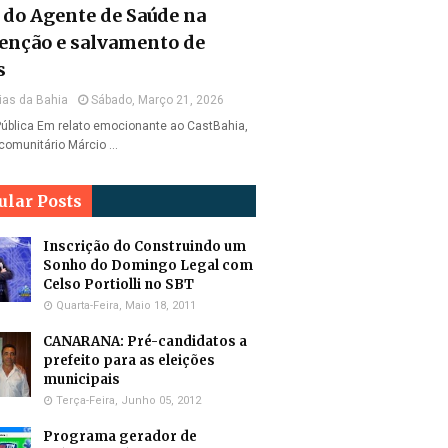
l do Agente de Saúde na
enção e salvamento de
s
ias da Bahia
Sábado, Março 21, 2026
ública Em relato emocionante ao CastBahia,
comunitário Márcio …
ular Posts
Inscrição do Construindo um
Sonho do Domingo Legal com
Celso Portiolli no SBT
Quarta-Feira, Maio 18, 2011
CANARANA: Pré-candidatos a
prefeito para as eleições
municipais
Terça-Feira, Junho 05, 2012
Programa gerador de