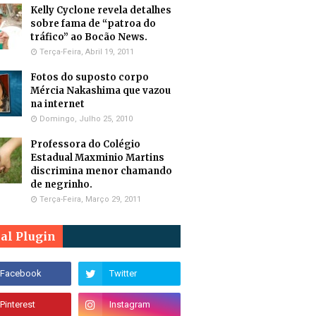
Kelly Cyclone revela detalhes
sobre fama de “patroa do
tráfico” ao Bocão News.
Terça-Feira, Abril 19, 2011
Fotos do suposto corpo
Mércia Nakashima que vazou
na internet
Domingo, Julho 25, 2010
Professora do Colégio
Estadual Maxminio Martins
discrimina menor chamando
de negrinho.
Terça-Feira, Março 29, 2011
ial Plugin