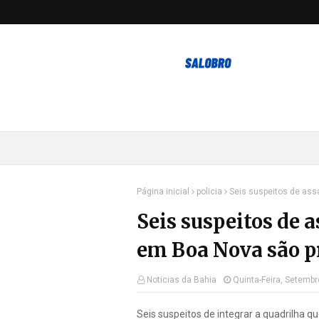
Página inicial
policia
Seis suspeitos de ass
Seis suspeitos de 
em Boa Nova são p
Noticias da Bahia
Quinta-Feira, Setembr
Seis suspeitos de integrar a quadrilha q