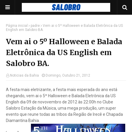
Página inicial
padre
Vem ai o 5º Halloween e Balada Eletrônica da US
English em Salobro BA.
Vem ai o 5º Halloween e Balada
Eletrônica da US English em
Salobro BA.
Noticias da Bahia
Domingo, Outubro 21, 2012
A festa mais eletrizante, a festa mais esperada do ano está
chegando, vem ai o 5º Halloween e Balada Eletrônica da US
English dia 09 de novovembro de 2012 às 22:00h no Clube
Salobro Estação da Música, uma mega produção, um super
evento que reune todas as tribos da Região de Irecê e Chapada
Diamantina Bahia.