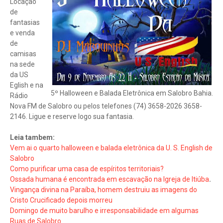
Locação
de
fantasias
e venda
de
camisas
na sede
da US
Eglish e na
5º Halloween e Balada Eletrônica em Salobro Bahia.
Rádio
Nova FM de Salobro ou pelos telefones (74) 3658-2026 3658-
2146. Ligue e reserve logo sua fantasia.
Leia tambem:
Vem ai o quarto halloween e balada eletrônica da U. S. English de
Salobro
Como purificar uma casa de espíritos territoriais?
Ossada humana é encontrada em escavação na Igreja de Itiúba
.
Vingança divina na Paraíba, homem destruiu as imagens do
Cristo Crucificado depois morreu
Domingo de muito barulho e irresponsabilidade em algumas
Ruas de Salobro