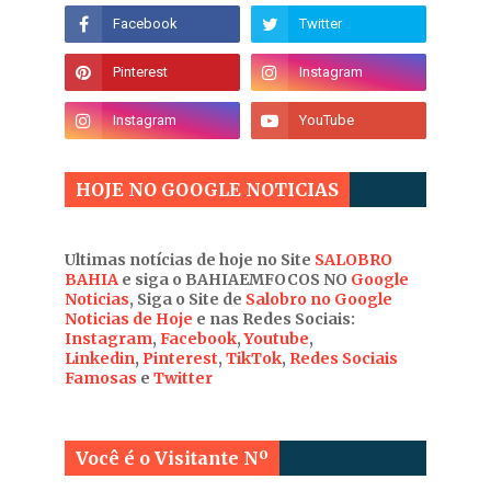
HOJE NO GOOGLE NOTICIAS
Ultimas notícias de hoje no Site
SALOBRO
BAHIA
e siga o BAHIAEMFOCOS NO
Google
Noticias
, Siga o Site de
Salobro no Google
Noticias de Hoje
e nas Redes Sociais:
Instagram
,
Facebook
,
Youtube
,
Linkedin
,
Pinterest
,
TikTok
,
Redes Sociais
Famosas
e
Twitter
Você é o Visitante Nº