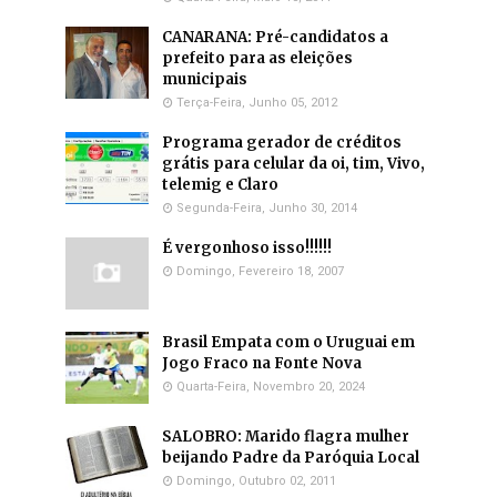
CANARANA: Pré-candidatos a
prefeito para as eleições
municipais
Terça-Feira, Junho 05, 2012
Programa gerador de créditos
grátis para celular da oi, tim, Vivo,
telemig e Claro
Segunda-Feira, Junho 30, 2014
É vergonhoso isso!!!!!!
Domingo, Fevereiro 18, 2007
Brasil Empata com o Uruguai em
Jogo Fraco na Fonte Nova
Quarta-Feira, Novembro 20, 2024
SALOBRO: Marido flagra mulher
beijando Padre da Paróquia Local
Domingo, Outubro 02, 2011