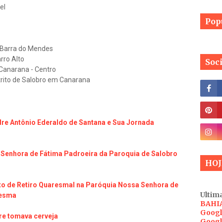
el
Pop
 Barra do Mendes
rro Alto
Soc
 Canarana - Centro
trito de Salobro em Canarana
dre Antônio Ederaldo de Santana e Sua Jornada
 Senhora de Fátima Padroeira da Paroquia de Salobro
HOJ
 de Retiro Quaresmal na Paróquia Nossa Senhora de
Ultima
resma
BAHI
Googl
e tomava cerveja
Googl