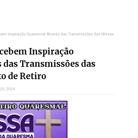
bem Inspiração Quaresmal Através das Transmissões das Missas
cebem Inspiração
 das Transmissões das
 de Retiro
 23, 2024