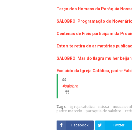
Terço dos Homens da Paróquia Nossa
SALOBRO: Programação do Novenário 
Centenas de Fieis participam da Proc
Este site retira do ar matérias public
SALOBRO: Marido flagra mulher beija
Excluído da Igreja Católica, padre Fáb
#salobro
Tags:
igreja catolica
missa
nossa senh
padre marcelo
paroquia de salobro
reti
Facebook
Twitter