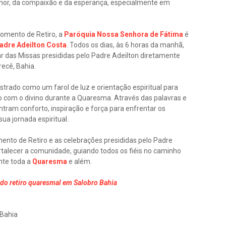
 amor, da compaixão e da esperança, especialmente em
omento de Retiro, a
Paróquia Nossa Senhora de Fátima
é
adre Adeilton Costa
. Todos os dias, às 6 horas da manhã,
ar das Missas presididas pelo Padre Adeilton diretamente
recê, Bahia.
rado como um farol de luz e orientação espiritual para
o com o divino durante a Quaresma. Através das palavras e
contram conforto, inspiração e força para enfrentar os
sua jornada espiritual.
nto de Retiro e as celebrações presididas pelo Padre
ortalecer a comunidade, guiando todos os fiéis no caminho
nte toda a
Quaresma
e além.
s do retiro quaresmal em Salobro Bahia
 Bahia