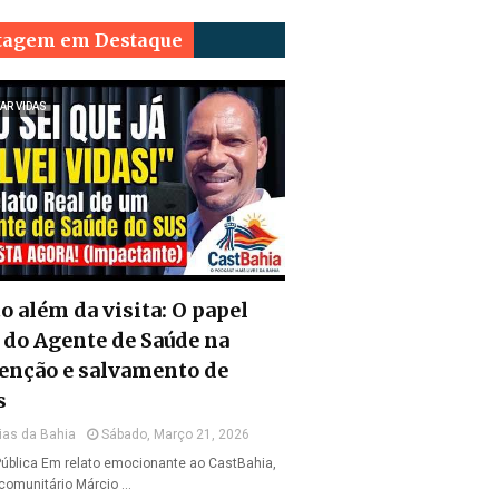
tagem em Destaque
AR VIDAS
o além da visita: O papel
l do Agente de Saúde na
enção e salvamento de
s
ias da Bahia
Sábado, Março 21, 2026
ública Em relato emocionante ao CastBahia,
comunitário Márcio …