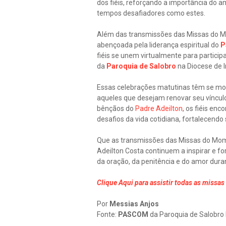
dos fiéis, reforçando a importância do
tempos desafiadores como estes.
Além das transmissões das Missas do M
abençoada pela liderança espiritual do
P
fiéis se unem virtualmente para particip
da
Paroquia de Salobro
na Diocese de I
Essas celebrações matutinas têm se most
aqueles que desejam renovar seu víncul
bênçãos do
Padre Adeilton
, os fiéis en
desafios da vida cotidiana, fortalecendo 
Que as transmissões das Missas do Mome
Adeilton Costa continuem a inspirar e f
da oração, da penitência e do amor dura
Clique Aqui
para assistir todas as missa
Por
Messias Anjos
Fonte:
PASCOM
da Paroquia de Salobro