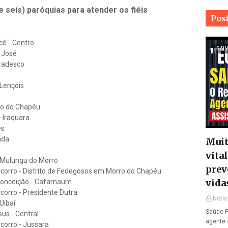
e seis) paróquias para atender os fiéis
Pos
ê - Centro
SALV
o José
Bradesco
Lençóis
ro do Chapéu
 Iraquara
es
ada
Muit
vita
 Mulungu do Morro
prev
corro - Distrito de Fedegosos em Morro do Chapéu
vida
Conceição - Cafarnaum
orro - Presidente Dutra
Notic
Uibaí
Saúde P
us - Central
agente 
corro - Jussara