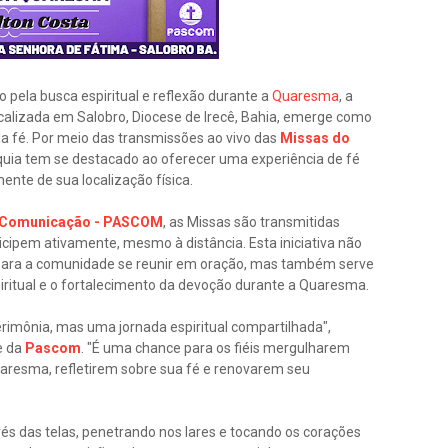
pela busca espiritual e reflexão durante a
Quaresma
, a
ocalizada em Salobro, Diocese de Irecê, Bahia, emerge como
a fé. Por meio das transmissões ao vivo das
Missas do
óquia tem se destacado ao oferecer uma experiência de fé
mente de sua localização física.
a Comunicação - PASCOM
, as Missas são transmitidas
ticipem ativamente, mesmo à distância. Esta iniciativa não
para a comunidade se reunir em oração, mas também serve
iritual e o fortalecimento da devoção durante a Quaresma.
imônia, mas uma jornada espiritual compartilhada",
e da
Pascom
. "É uma chance para os fiéis mergulharem
aresma, refletirem sobre sua fé e renovarem seu
s das telas, penetrando nos lares e tocando os corações