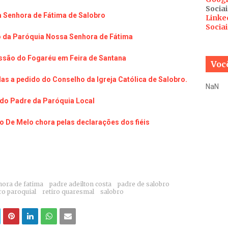
Sociai
 Senhora de Fátima de Salobro
Linke
Socia
da Paróquia Nossa Senhora de Fátima
issão do Fogaréu em Feira de Santana
Você
adas a pedido do Conselho da Igreja Católica de Salobro.
NaN
ndo Padre da Paróquia Local
io De Melo chora pelas declarações dos fiéis
ora de fatima
padre adeilton costa
padre de salobro
ro paroquial
retiro quaresmal
salobro