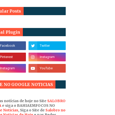
ular Posts
ial Plugin
E NO GOOGLE NOTICIAS
s notícias de hoje no Site
SALOBRO
A
e siga o BAHIAEMFOCOS NO
e Noticias
, Siga o Site de
Salobro no
e Noticias de Hoje
e nas Redes